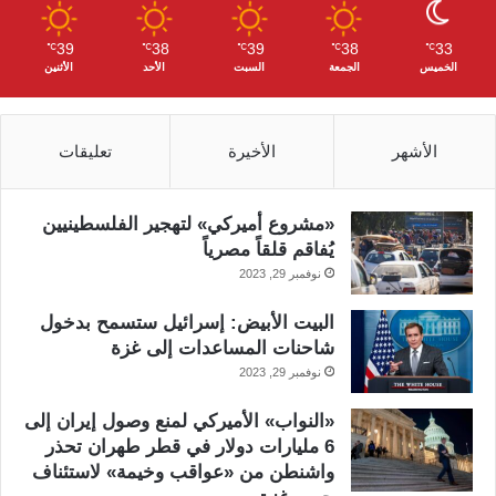
39
38
39
38
33
℃
℃
℃
℃
℃
الخميس
الجمعة
السبت
الأحد
الأثنين
الأشهر
الأخيرة
تعليقات
«مشروع أميركي» لتهجير الفلسطينيين
يُفاقم قلقاً مصرياً
نوفمبر 29, 2023
البيت الأبيض: إسرائيل ستسمح بدخول
شاحنات المساعدات إلى غزة
نوفمبر 29, 2023
«النواب» الأميركي لمنع وصول إيران إلى
6 مليارات دولار في قطر طهران تحذر
واشنطن من «عواقب وخيمة» لاستئناف