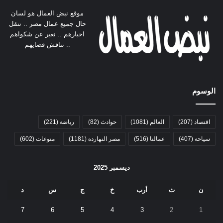
موقع نبض العمال هو لسان
حال جميع عمال مصر .. ننقل
اخبارهم .. نعبر عن شكواهم
.. نناقش قضايهم
الوسوم
اقتصاد
(207)
العالم
(1081)
حوادث
(82)
رياضة
(221)
سياحة
(407)
عمالنا
(516)
مصر النهاردة
(1181)
منوعات
(602)
ديسمبر 2025
ن
ث
أرب
خ
ج
س
د
7
6
5
4
3
2
1