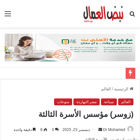
بحث
الق
عن
الرئيسية
/
العالم
العالم
سياحة
مصر النهاردة
منوعات
(زوسر) مؤسس الأسرة الثالثة
Dr Mohamed
أ
ديسمبر 23, 2025
0
8
دقيقة واحدة
ر