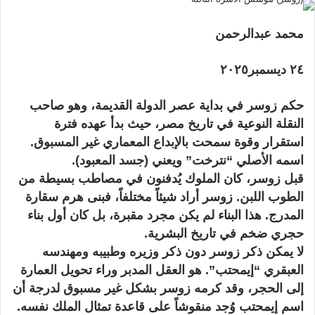
س
ل
محمد عبدالرحمن
ب
ر
٢٤ ديسمبر٢٠٢٥
ي
د
حكم زوسر في بداية عصر الدولة القديمة، وهو صاحب
ا
النقلة النوعية في تاريخ مصر، حيث بدأ عهده فترة
إ
استقرار وقوة سمحت بالإبداع المعماري غير المسبوق.
ل
اسمه الأصلي “نترخت” ويعني (جسد المعبود).
ك
قبل زوسر، كان الملوك يُدفنون في مصاطب بسيطة من
ت
الطوب اللبن. زوسر أراد شيئاً مختلفاً، فبنى هرم سقارة
ر
و
المدرج. هذا البناء لم يكن مجرد مقبرة، بل كان أول بناء
ن
حجري ضخم في تاريخ البشرية.
ي
لا يمكن ذكر زوسر دون ذكر وزيره وطبيبه ومهندسه
ا
العبقري “إيمحتب”. هو العقل المدبر وراء تحويل العمارة
إلى الحجر، وقد كرمه زوسر بشكل غير مسبوق لدرجة أن
اسم إيمحتب وُجد منقوشاً على قاعدة تمثال الملك نفسه.