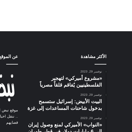
الأكثر مشاهدة
عن الموقع
نوفمبر 29, 2023
«مشروع أميركي» لتهجير
الفلسطينيين يُفاقم قلقاً مصرياً
نوفمبر 29, 2023
البيت الأبيض: إسرائيل ستسمح
بدخول شاحنات المساعدات إلى غزة
موقع نبض ا
.. ننقل اخب
نوفمبر 29, 2023
قضايهم
«النواب» الأميركي لمنع وصول إيران
إلى 6 مليارات دولار في قطر طهران