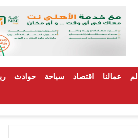
لم
عمالنا
اقتصاد
سياحة
حوادث
ري