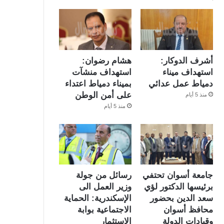
أشرف الدوكار:
هشام رضوان:
استهداف ميناء
استهداف منشآت
دمياط عمل عدائي
بميناء دمياط اعتداء
على أمن الوطن
منذ 5 أيام
منذ 5 أيام
جامعة أسوان تحتفي
رسائل من جولة
برئيسها الدكتور لؤي
وزير العمل الى
سعد الدين بحضور
الإسكندرية: الحماية
محافظ أسوان
الاجتماعية بوابة
وقيادات الدولة
الاستثمار