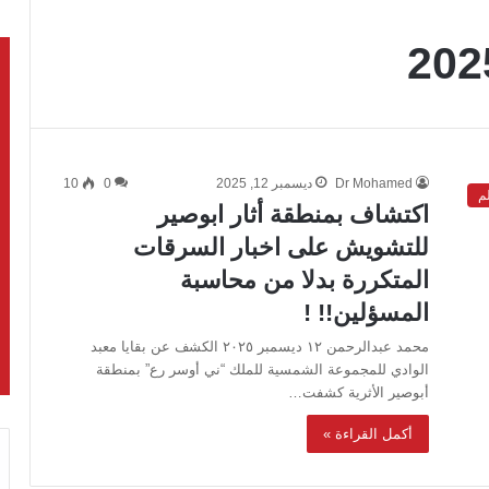
Dr Mohamed
ديسمبر 12, 2025
0
10
لم
اكتشاف بمنطقة أثار ابوصير
للتشويش على اخبار السرقات
المتكررة بدلا من محاسبة
المسؤلين!! !
محمد عبدالرحمن ١٢ ديسمبر ٢٠٢٥ الكشف عن بقايا معبد
الوادي للمجموعة الشمسية للملك “ني أوسر رع” بمنطقة
أبوصير الأثرية كشفت…
أكمل القراءة »