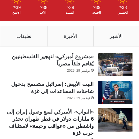
39
38
39
39
38
℃
℃
℃
℃
℃
الخميس
الجمعة
السبت
الأحد
الأثنين
الأشهر
الأخيرة
تعليقات
«مشروع أميركي» لتهجير الفلسطينيين
يُفاقم قلقاً مصرياً
نوفمبر 29, 2023
البيت الأبيض: إسرائيل ستسمح بدخول
شاحنات المساعدات إلى غزة
نوفمبر 29, 2023
«النواب» الأميركي لمنع وصول إيران إلى
6 مليارات دولار في قطر طهران تحذر
واشنطن من «عواقب وخيمة» لاستئناف
حرب غزة