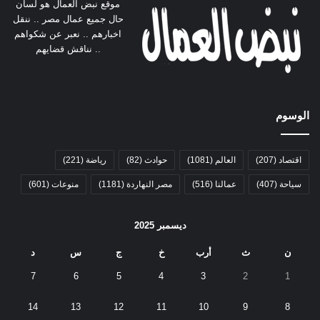
موقع نبض العمال هو لسان
حال جميع عمال مصر .. ننقل
اخبارهم .. نعبر عن شكواهم
.. نناقش قضايهم
الوسوم
اقتصاد
(207)
العالم
(1081)
حوادث
(82)
رياضة
(221)
سياحة
(407)
عمالنا
(516)
مصر النهاردة
(1181)
منوعات
(601)
ديسمبر 2025
ن
ث
أرب
خ
ج
س
د
7
6
5
4
3
2
1
14
13
12
11
10
9
8