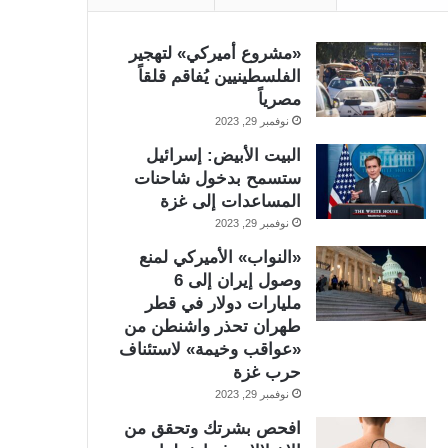
«مشروع أميركي» لتهجير
الفلسطينيين يُفاقم قلقاً
مصرياً
نوفمبر 29, 2023
البيت الأبيض: إسرائيل
ستسمح بدخول شاحنات
المساعدات إلى غزة
نوفمبر 29, 2023
«النواب» الأميركي لمنع
وصول إيران إلى 6
مليارات دولار في قطر
طهران تحذر واشنطن من
«عواقب وخيمة» لاستئناف
حرب غزة
نوفمبر 29, 2023
افحص بشرتك وتحقق من