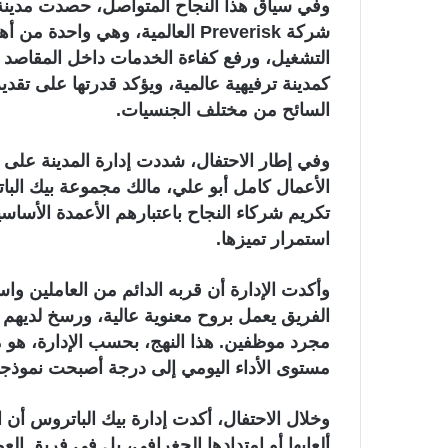
إ
وفي سياق هذا النجاح المتواصل، حصدت مدينة ني
ل
شركة Preverisk العالمية، وهي واح
ك
التشغيل، ورفع كفاءة الخدمات داخل المقاصد الس
ت
كمدينة ترفيهية عالمية، ويؤكد قدرتها على تقدي
ر
السائح من مختلف الجنسيات.
و
ن
وفي إطار الاحتفال، شددت إدارة المدينة على أ
ي
الأعمال كامل أبو علي، مالك مجموعة بيك البا
ا
تكريم شركاء النجاح باعتبارهم الأعمدة الأساس
استمرار تميزها.
وأكدت الإدارة أن قربه الدائم من العاملين وا
الفريق يعمل بروح معنوية عالية، ورسخ لديهم 
مجرد موظفين. هذا النهج، بحسب الإدارة، هو ما ص
مستوى الأداء اليومي إلى درجة أصبحت نموذجا 
وخلال الاحتفال، أكدت إدارة بيك الباتروس أن ا
ألعابها أو امتدادها الجغرافي، بل في فريق ال