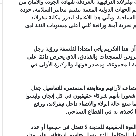
فرلاند الترفيهية بالغردقة شهادة الجودة والأمان من
دة من أهم الجهات الدولية المعنية بتقييم معايير السلامة، جودة
ياحية. ويأتي هذا الاعتماد ليعزز مكانة نيفرلاند
م تجربة آمنة وراقية تُلبي أعلى مستويات الثقة لدى
ن هذا التكريم يأتي امتدادا لفلسفة ورؤية رجل
تروس للمنتجعات والفنادق، الذي يحرص دائمًا على
ية للمجموعة، ومصدر قوتها، والركيزة الأولى في
ستماعه لآرائهم ومتابعته المستمرة للتفاصيل جعل
شعورا بأنهم شركاء حقيقيون في كل إنجاز، وليسوا
نع حالة الولاء والانتماء داخل نيفرلاند، ورفع
يُحتذى به في القطاع السياحي.
لقوة الحقيقية للمدينة لا تتمثل في حجمها أو عدد
عمل المتكامل الذي يعمل بتناسق استثنائي على مدار