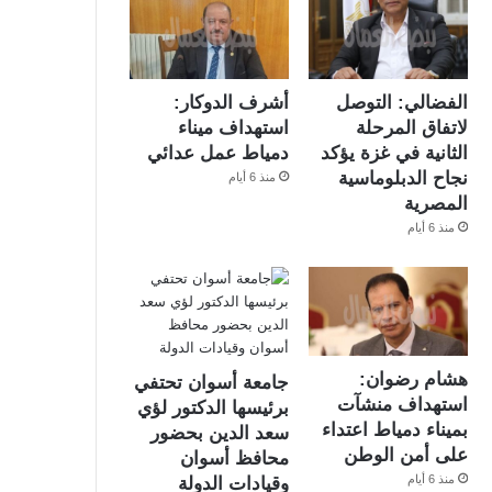
الفضالي: التوصل
أشرف الدوكار:
لاتفاق المرحلة
استهداف ميناء
الثانية في غزة يؤكد
دمياط عمل عدائي
نجاح الدبلوماسية
منذ 6 أيام
المصرية
منذ 6 أيام
هشام رضوان:
جامعة أسوان تحتفي
استهداف منشآت
برئيسها الدكتور لؤي
بميناء دمياط اعتداء
سعد الدين بحضور
على أمن الوطن
محافظ أسوان
منذ 6 أيام
وقيادات الدولة