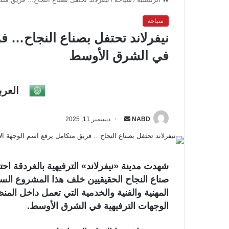
سياحة
نيفرلاند تحتفل بصناع النجاح… فر
في الشرق الأوسط
العرب
NABD
أ
ديسمبر 11, 2025
ر
س
ل
شهدت مدينة «نيفرلاند» الترفيهية بالغردقة احت
ب
صناع النجاح الحقيقيين خلف هذا المشروع السي
ر
المهنية والفنية والخدمية التي تعمل داخل ال
ي
الوجهات الترفيهية في الشرق الأوسط.
د
ا