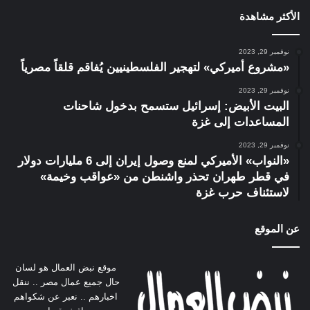
الأكثر مشاهدة
نوفمبر 29, 2023
«مشروع أميركي» لتهجير الفلسطينيين يُفاقم قلقاً مصرياً
نوفمبر 29, 2023
البيت الأبيض: إسرائيل ستسمح بدخول شاحنات
المساعدات إلى غزة
نوفمبر 29, 2023
«النواب» الأميركي لمنع وصول إيران إلى 6 مليارات دولار
في قطر طهران تحذر واشنطن من «عواقب وخيمة»
لاستئناف حرب غزة
عن الموقع
موقع نبض العمال هو لسان
حال جميع عمال مصر .. ننقل
اخبارهم .. نعبر عن شكواهم