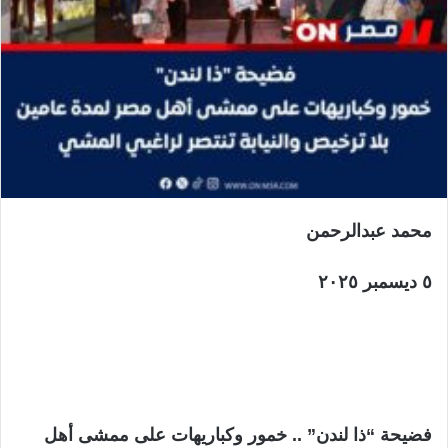
ا
محمد عبدالرحمن
٥ ديسمبر ٢٠٢٥
فضيحة “ذا لندن” .. خمور وكباريهات على ممشى أهل