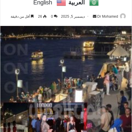
العربية
English
Dr Mohamed
أ
ديسمبر 5, 2025
0
26
أقل من دقيقة
ر
س
ل
ب
ر
ي
د
ا
إ
ل
ك
ت
ر
و
ن
ي