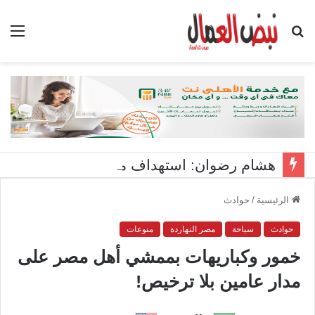
بحث
الق
عن
هشام رضوان: استهداف منشآت بميناء دمياط اعتداء على أمن الوطن
الرئيسية
/
حوادث
حوادث
سياحة
مصر النهاردة
منوعات
خمور وكباريهات بممشي أهل مصر على
مدار عامين بلا ترخيص!