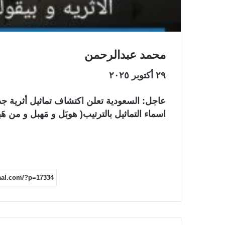
محمد عبدالرحمن
٢٩ أكتوبر ٢٠٢٥
عاجل: السعودية تعلن اكتشاف تماثيل أثرية جدي
اسماء التماثيل بالترتيب( هوبَل و مَهبل و من ه