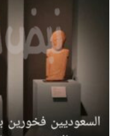
و
ن
ي
ا