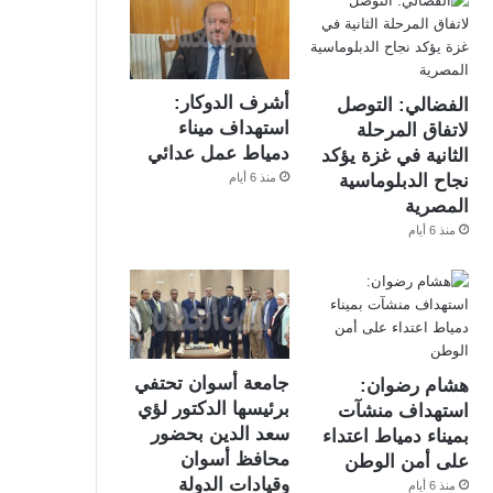
أشرف الدوكار:
الفضالي: التوصل
استهداف ميناء
لاتفاق المرحلة
دمياط عمل عدائي
الثانية في غزة يؤكد
منذ 6 أيام
نجاح الدبلوماسية
المصرية
منذ 6 أيام
جامعة أسوان تحتفي
هشام رضوان:
برئيسها الدكتور لؤي
استهداف منشآت
سعد الدين بحضور
بميناء دمياط اعتداء
محافظ أسوان
على أمن الوطن
وقيادات الدولة
منذ 6 أيام