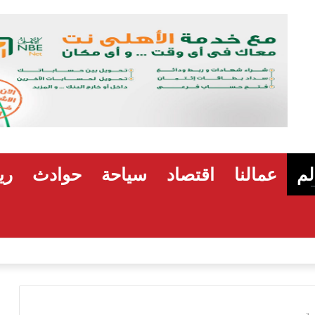
لم
عمالنا
اقتصاد
سياحة
حوادث
ري
ية