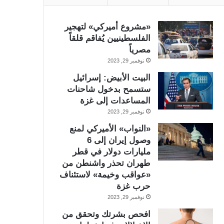
«مشروع أميركي» لتهجير
الفلسطينيين يُفاقم قلقاً
مصرياً
نوفمبر 29, 2023
البيت الأبيض: إسرائيل
ستسمح بدخول شاحنات
المساعدات إلى غزة
نوفمبر 29, 2023
«النواب» الأميركي لمنع
وصول إيران إلى 6
مليارات دولار في قطر
طهران تحذر واشنطن من
«عواقب وخيمة» لاستئناف
حرب غزة
نوفمبر 29, 2023
افحص بشرتك وتحقق من