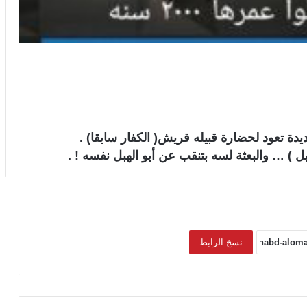
دة تعود لحضارة قبيله قريش( الكفار سابقا) .
َبل ) … والبعثة لسه بتنقب عن أبو الهبل نفسه ! .
نسخ الرابط