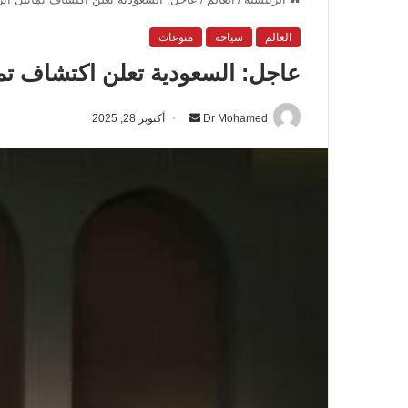
العالم
سياحة
منوعات
عاجل: السعودية تعلن اكتشاف تما
Dr Mohamed
أ
أكتوبر 28, 2025
ر
س
ل
ب
ر
ي
د
ا
إ
ل
ك
ت
ر