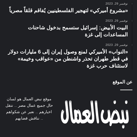
نوفمبر 29, 2023
«مشروع أميركي» لتهجير الفلسطينيين يُفاقم قلقاً مصرياً
نوفمبر 29, 2023
البيت الأبيض: إسرائيل ستسمح بدخول شاحنات
المساعدات إلى غزة
نوفمبر 29, 2023
«النواب» الأميركي لمنع وصول إيران إلى 6 مليارات دولار
في قطر طهران تحذر واشنطن من «عواقب وخيمة»
لاستئناف حرب غزة
عن الموقع
موقع نبض العمال هو لسان
حال جميع عمال مصر .. ننقل
اخبارهم .. نعبر عن شكواهم
.. نناقش قضايهم