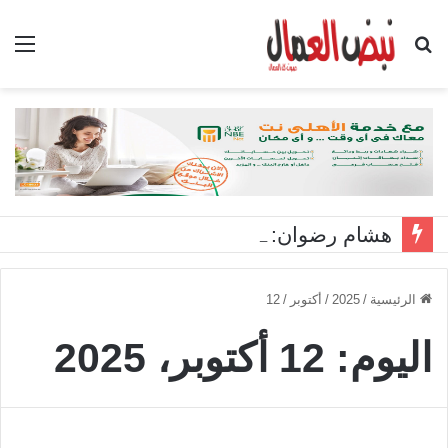
بحث
الق
عن
هشام رضوان: استهداف منشآت بميناء دمياط اعتداء على أمن الوطن
الرئيسية
/
2025
/
أكتوبر
/
12
اليوم:
12 أكتوبر، 2025