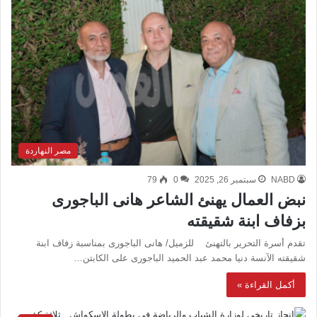
مصر النهاردة
NABD
سبتمبر 26, 2025
0
79
نبض العمال يهنئ الشاعر هانى الباجورى
بزفاف ابنة شقيقته
تقدم أسرة التحرير بالتهنئ للزميل/ هانى الباجورى بمناسبة زفاف ابنة
شقيقته الآنسة دنيا محمد عبد الحميد الباجورى على الكابتن…
أكمل القراءة »