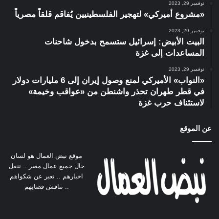
نوفمبر 29, 2023
«مشروع أميركي» لتهجير الفلسطينيين يُفاقم قلقاً مصرياً
نوفمبر 29, 2023
البيت الأبيض: إسرائيل ستسمح بدخول شاحنات
المساعدات إلى غزة
نوفمبر 29, 2023
«النواب» الأميركي لمنع وصول إيران إلى 6 مليارات دولار
في قطر طهران تحذر واشنطن من «عواقب وخيمة»
لاستئناف حرب غزة
عن الموقع
موقع نبض العمال هو لسان
حال جميع عمال مصر .. ننقل
اخبارهم .. نعبر عن شكواهم
.. نناقش قضايهم