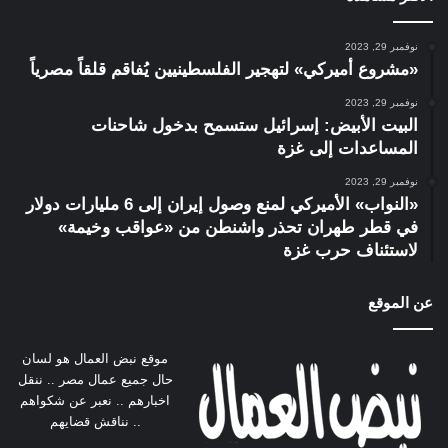
نوفمبر 29, 2023
«مشروع أميركي» لتهجير الفلسطينيين يُفاقم قلقاً مصرياً
نوفمبر 29, 2023
البيت الأبيض: إسرائيل ستسمح بدخول شاحنات
المساعدات إلى غزة
نوفمبر 29, 2023
«النواب» الأميركي لمنع وصول إيران إلى 6 مليارات دولار
في قطر طهران تحذر واشنطن من «عواقب وخيمة»
لاستئناف حرب غزة
عن الموقع
موقع نبض العمال هو لسان
حال جميع عمال مصر .. ننقل
اخبارهم .. نعبر عن شكواهم
.. نناقش قضايهم