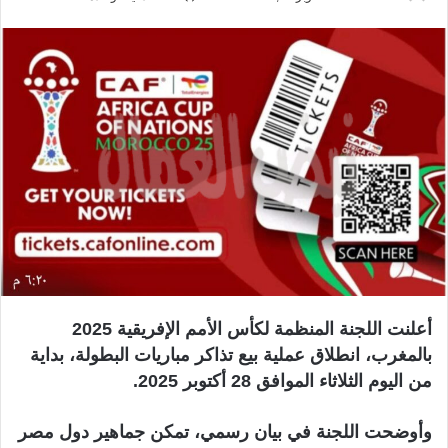
ر
س
ل
ب
ر
ي
د
ا
إ
ل
ك
ت
ر
أعلنت اللجنة المنظمة لكأس الأمم الإفريقية 2025
و
بالمغرب، انطلاق عملية بيع تذاكر مباريات البطولة، بداية
ن
من اليوم الثلاثاء الموافق 28 أكتوبر 2025.
ي
ا
وأوضحت اللجنة في بيان رسمي، تمكن جماهير دول مصر