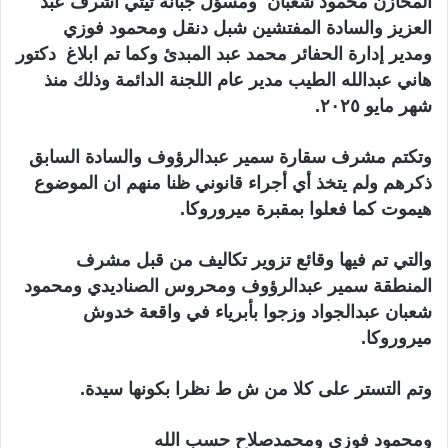
المخازن محمود شعبان ومسؤل جبانة تيتي اشرف عبد
العزيز والسادة المفتشين شبل دنقل ومحمود فوزي
ومدير إدارة الحفائر محمد عبد المبدئ وكما تم ابلاغ دكتور
هاني عبدالله الطيب مدير عام اللجنة الدائمة وذلك منذ
شهر مايو ٢٠٢٥.
وتكتم مشرف سقارة سمير عبدالرؤوف والسادة السابق
ذكرهم ولم يتخذ أي أجراء قانوني ظنا منهم ان الموضوع
هيموت كما فعلوا بمقبرة ميروروكا.
والتي تم فيها وقائع تزوير تكاليف من قبل مشرف
المنطقة سمير عبدالرؤوف ومحروس الصناديدي ومحمود
شعبان عبدالجواد وزجوا بأبرياء في واقعة خدوش
ميروروكا.
وتم التستر على كلا من ش ط نظرا بكونها سيدة.
ومحمود فوزي ومحمدصلاح حسب الله