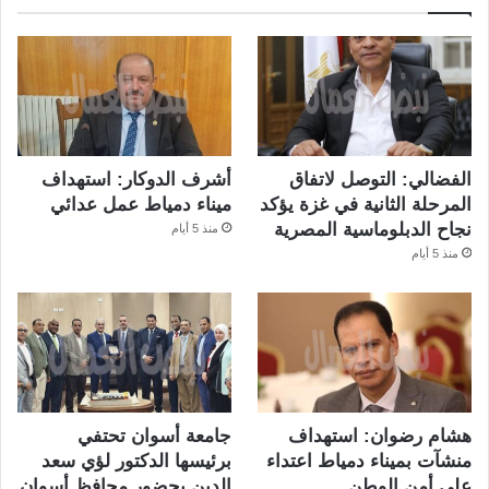
الفضالي: التوصل لاتفاق
أشرف الدوكار: استهداف
المرحلة الثانية في غزة يؤكد
ميناء دمياط عمل عدائي
نجاح الدبلوماسية المصرية
منذ 5 أيام
منذ 5 أيام
هشام رضوان: استهداف
جامعة أسوان تحتفي
منشآت بميناء دمياط اعتداء
برئيسها الدكتور لؤي سعد
على أمن الوطن
الدين بحضور محافظ أسوان