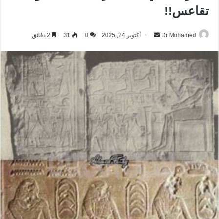
تقاعس!!
Dr Mohamed
أ
أكتوبر 24, 2025
0
31
2 دقائق
ر
س
ل
ب
ر
ي
د
ا
إ
ل
ك
ت
ر
و
ن