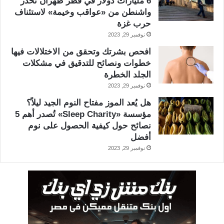
6 مليارات دولار في قطر طهران تحذر
واشنطن من «عواقب وخيمة» لاستئناف
حرب غزة
نوفمبر 29, 2023
افحص بشرتك وتحقق من الاختلالات فيها
خطوات ونصائح للتدقيق في مشكلات
الجلد الخطرة
نوفمبر 29, 2023
هل يُعد الموز مفتاح النوم الجيد ليلاً؟
مؤسسة «Sleep Charity» تُصدر أهم 5
نصائح حول كيفية الحصول على نوم
أفضل
نوفمبر 29, 2023