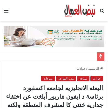
بحث
الق
عن
الرئيسية
/
حوادث
حوادث
سياحة
مصر النهاردة
منوعات
البعثه الانجليزيه لجامعه اكسفورد
برئاسة د ايفون هاربور أبلغت عن اختفاء
جدارية خنتي كا لمشرف المنطقة ولكنه