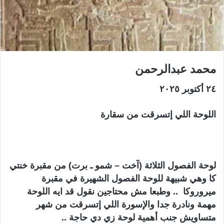
ي
ا
محمد عبدالرحمن
٢٤ أكتوبر ٢٠٢٥
اللوحة اللي إتسرقت من سقارة
لوحة الفصول الثلاثة (آخت – شمو ـ برت) من مقبرة خنتي
كا وهي شبيهة للوحة الفصول الشهيرة في مقبرة
ميروروكا .. وطبعا مش محتاجين نقول قد ايه اللوحة
مهمة ونادرة جدا والإسورة اللي إتسرقت من شهر
متساويش جنب أهمية لوحة زي دي حاجة ..