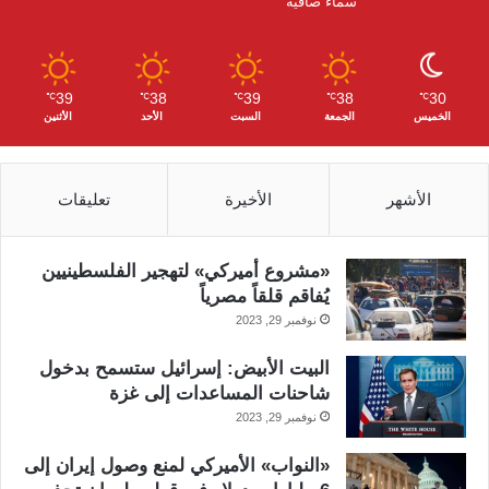
سماء صافية
م
39
38
39
38
30
℃
℃
℃
℃
℃
الخميس
الجمعة
السبت
الأحد
الأثنين
الأشهر
الأخيرة
تعليقات
«مشروع أميركي» لتهجير الفلسطينيين
يُفاقم قلقاً مصرياً
نوفمبر 29, 2023
البيت الأبيض: إسرائيل ستسمح بدخول
شاحنات المساعدات إلى غزة
نوفمبر 29, 2023
«النواب» الأميركي لمنع وصول إيران إلى