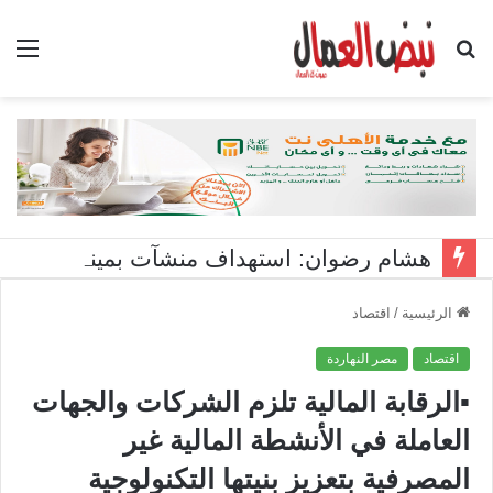
بحث
الق
عن
هشام رضوان: استهداف منشآت بميناء دمياط اعتداء على أمن الوطن
الرئيسية
/
اقتصاد
اقتصاد
مصر النهاردة
▪︎الرقابة المالية تلزم الشركات والجهات
العاملة في الأنشطة المالية غير
المصرفية بتعزيز بنيتها التكنولوجية