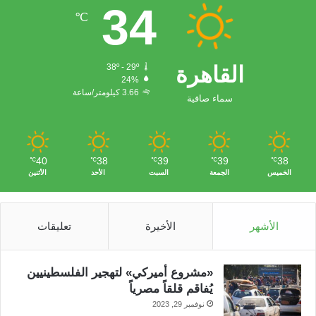
34
ب
ت
ي
ت
℃
و
ر
و
ق
ك
ب
ر
القاهرة
38º - 29º
24%
ا
3.66 كيلومتر/ساعة
سماء صافية
م
40
38
39
39
38
℃
℃
℃
℃
℃
الخميس
الجمعة
السبت
الأحد
الأثنين
الأشهر
الأخيرة
تعليقات
«مشروع أميركي» لتهجير الفلسطينيين
يُفاقم قلقاً مصرياً
نوفمبر 29, 2023