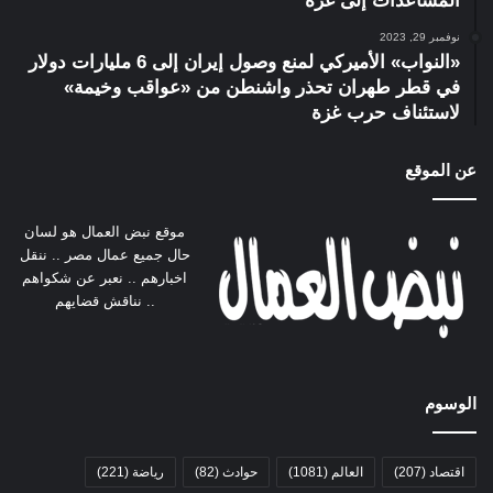
المساعدات إلى غزة
نوفمبر 29, 2023
«النواب» الأميركي لمنع وصول إيران إلى 6 مليارات دولار
في قطر طهران تحذر واشنطن من «عواقب وخيمة»
لاستئناف حرب غزة
عن الموقع
موقع نبض العمال هو لسان
حال جميع عمال مصر .. ننقل
اخبارهم .. نعبر عن شكواهم
.. نناقش قضايهم
الوسوم
اقتصاد
(207)
العالم
(1081)
حوادث
(82)
رياضة
(221)