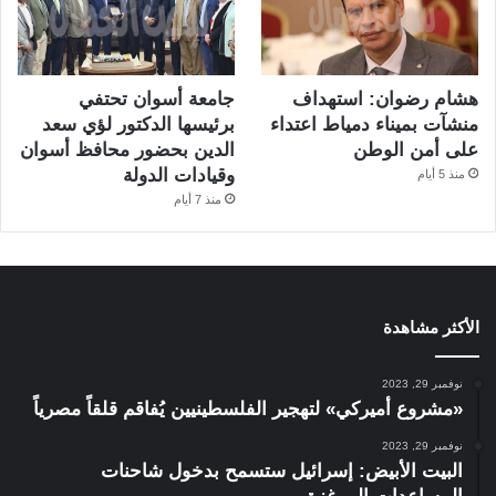
هشام رضوان: استهداف
جامعة أسوان تحتفي
منشآت بميناء دمياط اعتداء
برئيسها الدكتور لؤي سعد
على أمن الوطن
الدين بحضور محافظ أسوان
وقيادات الدولة
منذ 5 أيام
منذ 7 أيام
الأكثر مشاهدة
نوفمبر 29, 2023
«مشروع أميركي» لتهجير الفلسطينيين يُفاقم قلقاً مصرياً
نوفمبر 29, 2023
البيت الأبيض: إسرائيل ستسمح بدخول شاحنات