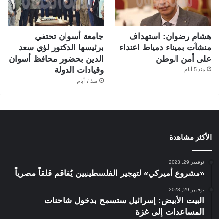
هشام رضوان: استهداف
جامعة أسوان تحتفي
منشآت بميناء دمياط اعتداء
برئيسها الدكتور لؤي سعد
على أمن الوطن
الدين بحضور محافظ أسوان
وقيادات الدولة
منذ 5 أيام
منذ 7 أيام
الأكثر مشاهدة
نوفمبر 29, 2023
«مشروع أميركي» لتهجير الفلسطينيين يُفاقم قلقاً مصرياً
نوفمبر 29, 2023
البيت الأبيض: إسرائيل ستسمح بدخول شاحنات
المساعدات إلى غزة