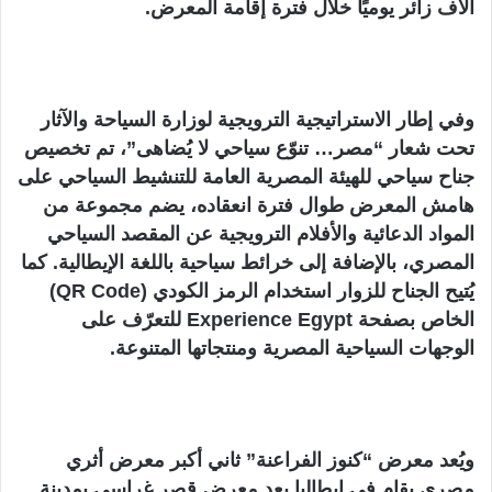
آلاف زائر يوميًا خلال فترة إقامة المعرض.
وفي إطار الاستراتيجية الترويجية لوزارة السياحة والآثار
تحت شعار “مصر… تنوّع سياحي لا يُضاهى”، تم تخصيص
جناح سياحي للهيئة المصرية العامة للتنشيط السياحي على
هامش المعرض طوال فترة انعقاده، يضم مجموعة من
المواد الدعائية والأفلام الترويجية عن المقصد السياحي
المصري، بالإضافة إلى خرائط سياحية باللغة الإيطالية. كما
يُتيح الجناح للزوار استخدام الرمز الكودي (QR Code)
الخاص بصفحة Experience Egypt للتعرّف على
الوجهات السياحية المصرية ومنتجاتها المتنوعة.
ويُعد معرض “كنوز الفراعنة” ثاني أكبر معرض أثري
مصري يقام في إيطاليا بعد معرض قصر غراسي بمدينة