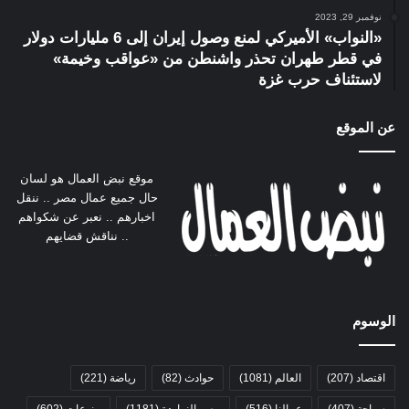
نوفمبر 29, 2023
«النواب» الأميركي لمنع وصول إيران إلى 6 مليارات دولار
في قطر طهران تحذر واشنطن من «عواقب وخيمة»
لاستئناف حرب غزة
عن الموقع
موقع نبض العمال هو لسان
حال جميع عمال مصر .. ننقل
اخبارهم .. نعبر عن شكواهم
.. نناقش قضايهم
الوسوم
اقتصاد
(207)
العالم
(1081)
حوادث
(82)
رياضة
(221)