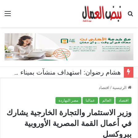
بحث
الق
عن
هشام رضوان: استهداف منشآت بميناء دمياط اعتداء على أمن الوطن
الرئيسية
/
اقتصاد
اقتصاد
العالم
عمالنا
مصر النهاردة
وزير الاستثمار والتجارة الخارجية يشارك
في أعمال القمة المصرية الأوروبية
ببروكسل