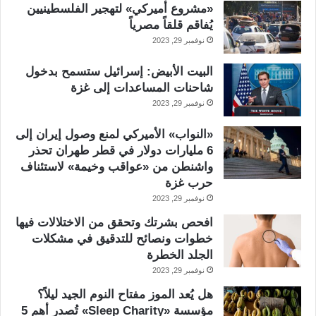
«مشروع أميركي» لتهجير الفلسطينيين
يُفاقم قلقاً مصرياً
نوفمبر 29, 2023
البيت الأبيض: إسرائيل ستسمح بدخول
شاحنات المساعدات إلى غزة
نوفمبر 29, 2023
«النواب» الأميركي لمنع وصول إيران إلى
6 مليارات دولار في قطر طهران تحذر
واشنطن من «عواقب وخيمة» لاستئناف
حرب غزة
نوفمبر 29, 2023
افحص بشرتك وتحقق من الاختلالات فيها
خطوات ونصائح للتدقيق في مشكلات
الجلد الخطرة
نوفمبر 29, 2023
هل يُعد الموز مفتاح النوم الجيد ليلاً؟
مؤسسة «Sleep Charity» تُصدر أهم 5