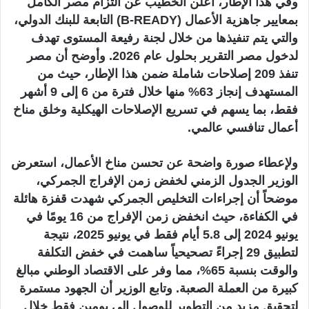
وفي هذا الإطار، أعلن الخطيب عن التزام مصر الكامل
بمعايير جاهزية الأعمال (B-READY) التابعة للبنك الدولي،
والتي يتم تنفيذها من خلال لجنة رفيعة المستوى تهدف
لدخول مصر التقرير بحلول عام 2026. وأوضح أن مصر
تنفذ 209 إصلاحات شاملة ضمن هذا الإطار، حيث من
المستهدف إنجاز 63% منها خلال فترة من 6 إلى 9 أشهر
فقط، بما يسهم في تسريع الإصلاحات الهيكلية وخلق مناخ
أعمال تنافسي عالمي.
ولإعطاء صورة واضحة عن تحسن مناخ الأعمال، استعرض
الوزير الجدول الزمني لخفض زمن الإفراج الجمركي،
موضحاً أن إجراءات التخليص الجمركي شهدت قفزة هائلة
في الكفاءة، حيث انخفض زمن الإفراج من 16 يومًا في
يونيو 2024 إلى 5.8 أيام فقط في يونيو 2025، نتيجة
لتطبيق 29 إجراءً تصحيحياً ساهمت في خفض التكلفة
والوقت بنسبة 65%، مما وفر على الاقتصاد الوطني مبالغ
كبيرة من العملة الصعبة. وتابع الوزير أن الجهود مستمرة
لتحقيق مزيد من التطوير للوصول إلى يومين فقط خلال