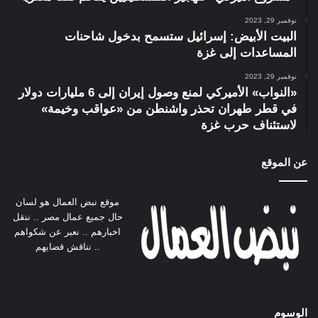
نوفمبر 29, 2023
البيت الأبيض: إسرائيل ستسمح بدخول شاحنات
المساعدات إلى غزة
نوفمبر 29, 2023
«النواب» الأميركي لمنع وصول إيران إلى 6 مليارات دولار
في قطر طهران تحذر واشنطن من «عواقب وخيمة»
لاستئناف حرب غزة
عن الموقع
موقع نبض العمال هو لسان
حال جميع عمال مصر .. ننقل
اخبارهم .. نعبر عن شكواهم
.. نناقش قضايهم
الوسوم