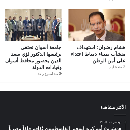
هشام رضوان: استهداف
جامعة أسوان تحتفي
منشآت بميناء دمياط اعتداء
برئيسها الدكتور لؤي سعد
على أمن الوطن
الدين بحضور محافظ أسوان
وقيادات الدولة
منذ 6 أيام
منذ أسبوع واحد
الأكثر مشاهدة
نوفمبر 29, 2023
«مشروع أميركي» لتهجير الفلسطينيين يُفاقم قلقاً مصرياً