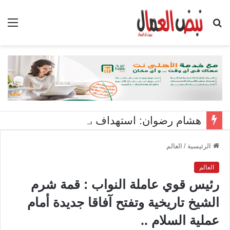
بحث
الق
عن
هشام رضوان: استهداف منشآت بميناء دمياط اعتداء على أمن الوطن
الرئيسية
/
العالم
العالم
رئيس قوي عاملة النواب : قمة شرم
الشيخ تاريخية وتفتح آفاقا جديدة أمام
عملية السلام ..