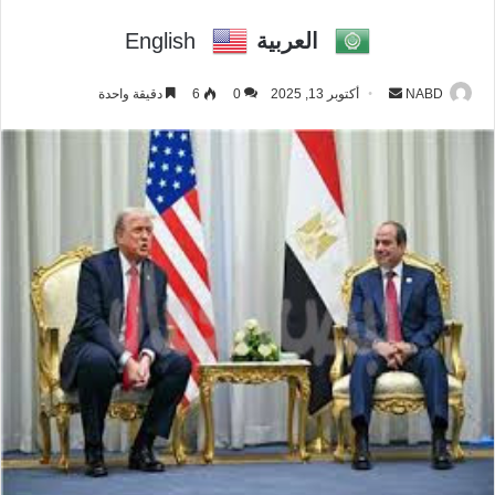
العربية
English
NABD
أ
أكتوبر 13, 2025
0
6
دقيقة واحدة
ر
س
ل
ب
ر
ي
د
ا
إ
ل
ك
ت
ر
و
ن