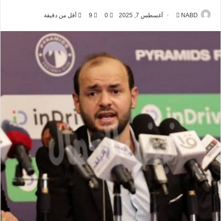
NABD
أ
أغسطس 7, 2025
0
9
أقل من دقيقة
ر
س
ل
ب
ر
ي
د
ا
إ
ل
ك
ت
ر
و
ن
ي
ا