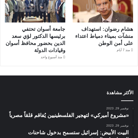
هشام رضوان: استهداف
جامعة أسوان تحتفي
منشآت بميناء دمياط اعتداء
برئيسها الدكتور لؤي سعد
على أمن الوطن
الدين بحضور محافظ أسوان
وقيادات الدولة
منذ 7 أيام
منذ أسبوع واحد
الأكثر مشاهدة
نوفمبر 29, 2023
«مشروع أميركي» لتهجير الفلسطينيين يُفاقم قلقاً مصرياً
نوفمبر 29, 2023
البيت الأبيض: إسرائيل ستسمح بدخول شاحنات