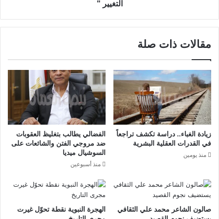
التغيير "
مقالات ذات صلة
زيادة الغباء.. دراسة تكشف تراجعاً
الفضالي يطالب بتغليظ العقوبات
في القدرات العقلية البشرية
ضد مروجي الفتن والشائعات على
السوشيال ميديا
منذ يومين
منذ أسبوعين
صالون الشاعر محمد علي الثقافي
الهجرة النبوية نقطة تحوّل غيرت
يستضيف نجوم القصيد
مجرى التاريخ