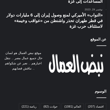
المساعدات إلى غزة
نوفمبر 29, 2023
«النواب» الأميركي لمنع وصول إيران إلى 6 مليارات دولار
في قطر طهران تحذر واشنطن من «عواقب وخيمة»
لاستئناف حرب غزة
عن الموقع
موقع نبض العمال هو لسان
حال جميع عمال مصر .. ننقل
اخبارهم .. نعبر عن شكواهم
.. نناقش قضايهم
الوسوم
اقتصاد
(207)
العالم
(1081)
حوادث
(82)
رياضة
(221)