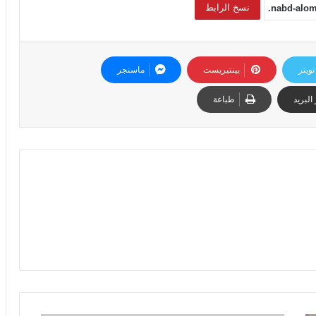
نسخ الرابط
تويتر
بينتيريست
ماسنجر
البريد
طباعة