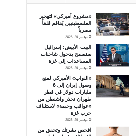
«مشروع أميركي» لتهجير
الفلسطينيين يُفاقم قلقاً
مصرياً
نوفمبر 29, 2023
البيت الأبيض: إسرائيل
ستسمح بدخول شاحنات
المساعدات إلى غزة
نوفمبر 29, 2023
«النواب» الأميركي لمنع
وصول إيران إلى 6
مليارات دولار في قطر
طهران تحذر واشنطن من
«عواقب وخيمة» لاستئناف
حرب غزة
نوفمبر 29, 2023
افحص بشرتك وتحقق من