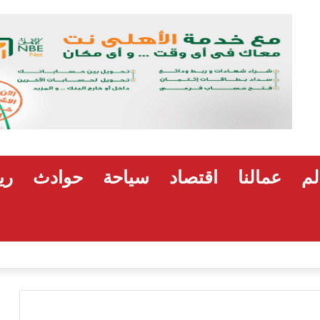
لم
عمالنا
اقتصاد
سياحة
حوادث
ري