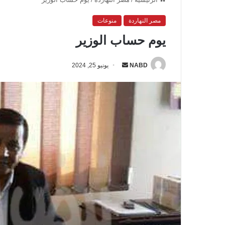
مصر النهاردة
منوعات
يوم حساب الوزير
NABD
أ
يونيو 25, 2024
ر
س
ل
ب
ر
ي
د
ا
إ
ل
ك
ت
ر