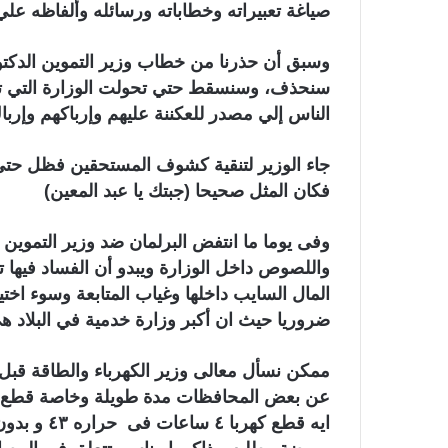
صياغة تعبيراته وخطاباته ورسائله وألفاظه عل
وسبق أن حذرنا من خطاب وزير التموين الدكتو
سنحذف، وسنسقط حتي تحولت الوزارة التي تنف
الناس إلي مصدر للعكننة عليهم وإرباكهم وإرب
جاء الوزير لتنقية كشوف المستحقين فظل حتي 
فكان المثل صحيحا (جبتك يا عبد المعين)
وفى يوما ما انتفض البرلمان ضد وزير التموين
واللصوص داخل الوزارة ويبدو أن الفساد فيها
المال السايب داخلها وغياب المتابعة وسوء اختيا
ضروريا حيث ان أكبر وزارة خدمية في البلاد ه
ممكن نسأل معالى وزير الكهرباء والطاقة قبل
ايه قطع كهر