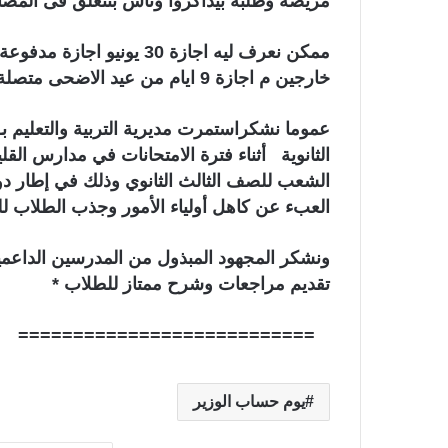
مريضة وطلبه بيذاكروا وناس بتتعلق فى المصا
ممكن نعرف ليه اجازة 30 يون
خارجين م اجازة 9 ايام من عيد الاضحى متصلة ليه مع اسنمرار الامتحانانت ويجب راحة الطلبة
عموما نشكراستمرت مديرية التربية والتعليم بـ 
الثانوية أثناء فترة الامتحانات في مدارس القليوب
الشعب للصف الثالث الثانوي وذلك في إطار د
العبء عن كاهل أولياء الأمور وجذب الطلاب 
ونشكر
المجهود المبذول من المدرسين الداعم
تقديم مراجعات وشرح ممتاز للطلاب *
===========================
يوم حساب الوزير