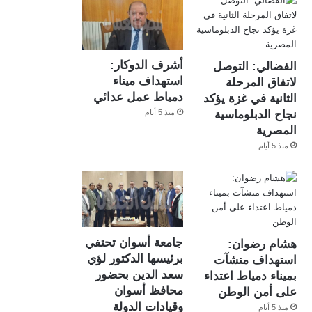
أشرف الدوكار:
الفضالي: التوصل
استهداف ميناء
لاتفاق المرحلة
دمياط عمل عدائي
الثانية في غزة يؤكد
منذ 5 أيام
نجاح الدبلوماسية
المصرية
منذ 5 أيام
جامعة أسوان تحتفي
هشام رضوان:
برئيسها الدكتور لؤي
استهداف منشآت
سعد الدين بحضور
بميناء دمياط اعتداء
محافظ أسوان
على أمن الوطن
وقيادات الدولة
منذ 5 أيام