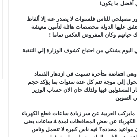
ي أفضل ما يكون!
ر مصيلحي للناس فلسنوات لا يصدر عنه إلا ألفاظ
ق عليها الدولة مخصصات هائلة لتأمين معيشة
اك حياتهم وكان المفروض العكس تماما !
اليوم يشتكي من احتياج كشوف الوزارة إلي التنقية
 وهي انتفاضة متأخرة تسببت في ازدهار الفساد
 تحول إلي موجة تتم كل عدة سنوات بما يؤكد حجم
ر المسئولين فيها
ولذلك حان الان
حساب الوزير
ي التموين
 مايركب العربية عن سر زيادة ساعات قطع الكهرباء
عن بعض المحافظات مدة طويلة وخاصة قطع الكهرباء عن بعض المحافظات لمدة 4 ساعات يعنى
با ٤ ساعات فى حراره ٤٣ و بدون مواعيد محدده؟ فيه ناس كبيره لا تتحمل وناس