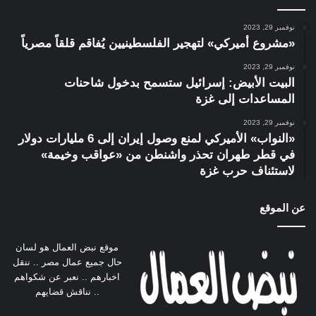
نوفمبر 29, 2023
«مشروع أميركي» لتهجير الفلسطينيين يُفاقم قلقاً مصرياً
نوفمبر 29, 2023
البيت الأبيض: إسرائيل ستسمح بدخول شاحنات
المساعدات إلى غزة
نوفمبر 29, 2023
«النواب» الأميركي لمنع وصول إيران إلى 6 مليارات دولار
في قطر طهران تحذر واشنطن من «عواقب وخيمة»
لاستئناف حرب غزة
عن الموقع
موقع نبض العمال هو لسان
حال جميع عمال مصر .. ننقل
اخبارهم .. نعبر عن شكواهم
.. نناقش قضايهم