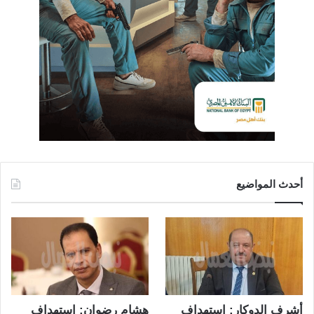
أحدث المواضيع
أشرف الدوكار: استهداف
هشام رضوان: استهداف