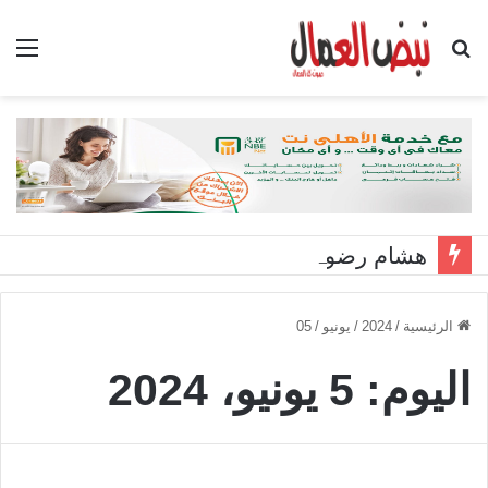
بحث
الق
عن
هشام رضوان: استهداف منشآت بميناء دمياط اعتداء على أمن الوطن
الرئيسية
/
2024
/
يونيو
/
05
اليوم:
5 يونيو، 2024