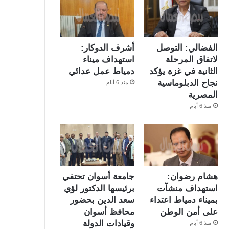
الفضالي: التوصل
أشرف الدوكار:
لاتفاق المرحلة
استهداف ميناء
الثانية في غزة يؤكد
دمياط عمل عدائي
نجاح الدبلوماسية
منذ 6 أيام
المصرية
منذ 6 أيام
هشام رضوان:
جامعة أسوان تحتفي
استهداف منشآت
برئيسها الدكتور لؤي
بميناء دمياط اعتداء
سعد الدين بحضور
على أمن الوطن
محافظ أسوان
وقيادات الدولة
منذ 6 أيام