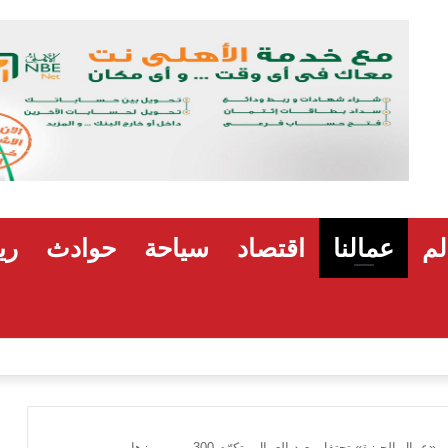
لم
عمالنا
اقتصاد
سياحة
حوادث
ري
هشام رضوان: استهداف منشآت بميناء دمياط اعتداء
 الجيزة» تحتفل بعيد العمال وتكرّم 300 من رموزها