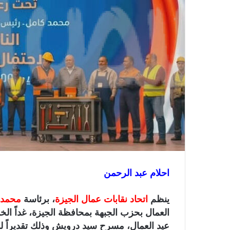
إ
ل
ك
ت
ر
و
ن
ي
ا
احلام عبد الرحمن
ينظم
اتحاد نقابات عمال الجيزة
، برئاسة
محمد 
عيد العمال، مسرح سيد درويش وذلك تقديراً لد