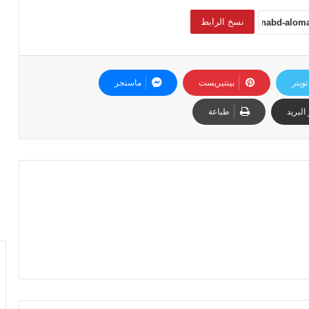
نسخ الرابط
تويتر
بينتيريست
ماسنجر
البريد
طباعة