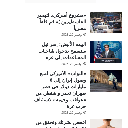
«مشروع أميركي» لتهجير
الفلسطينيين يُفاقم قلقاً
مصرياً
نوفمبر 29, 2023
البيت الأبيض: إسرائيل
ستسمح بدخول شاحنات
المساعدات إلى غزة
نوفمبر 29, 2023
«النواب» الأميركي لمنع
وصول إيران إلى 6
مليارات دولار في قطر
طهران تحذر واشنطن من
«عواقب وخيمة» لاستئناف
حرب غزة
نوفمبر 29, 2023
افحص بشرتك وتحقق من