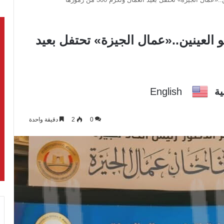
 العينين..«عمال الجيزة» تحتفل بعيد
ية
English
0
2
دقيقة واحدة