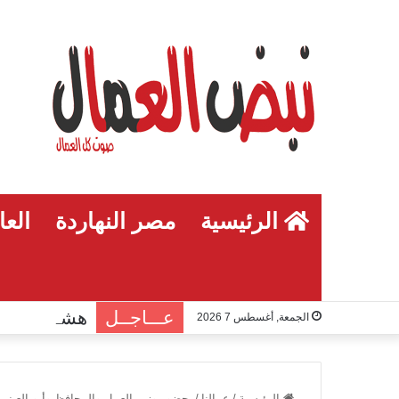
الرئيسية
مصر النهاردة
العا
عـــاجــل
الجمعة, أغسطس 7 2026
الرئيسية
/
عمالنا
/
بحضور وزير العمل والمحافظ وأبو العينين..«عمال