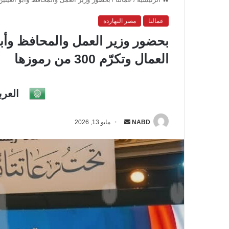
عمالنا
مصر النهاردة
بحضور وزير العمل والمحافظ وأبو
العمال وتكرّم 300 من رموزها
العرب
NABD
أ
مايو 13, 2026
ر
س
ل
ب
ر
ي
د
ا