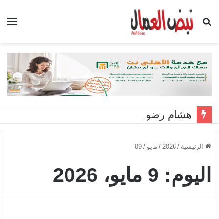
بحث
الق
عن
هشام رضوان: استهداف منشآت بميناء دمياط اعتداء على أمن الوطن
الرئيسية
/
2026
/
مايو
/
09
اليوم:
9 مايو، 2026