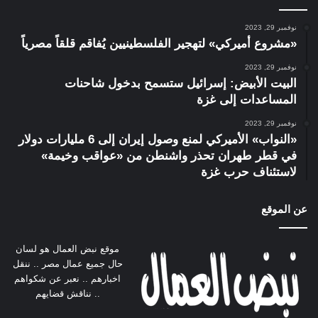
نوفمبر 29, 2023
«مشروع أميركي» لتهجير الفلسطينيين يُفاقم قلقاً مصرياً
نوفمبر 29, 2023
البيت الأبيض: إسرائيل ستسمح بدخول شاحنات
المساعدات إلى غزة
نوفمبر 29, 2023
«النواب» الأميركي لمنع وصول إيران إلى 6 مليارات دولار
في قطر طهران تحذر واشنطن من «عواقب وخيمة»
لاستئناف حرب غزة
عن الموقع
موقع نبض العمال هو لسان
حال جميع عمال مصر .. ننقل
اخبارهم .. نعبر عن شكواهم
.. نناقش قضايهم