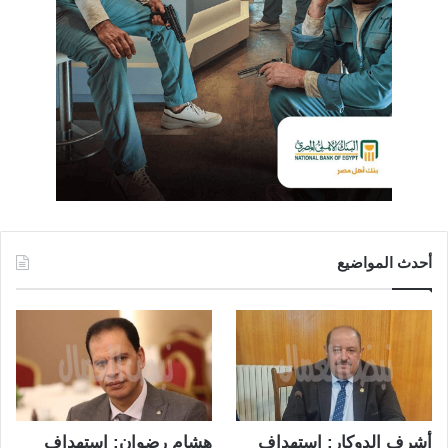
أحدث المواضيع
أشرف الدوكار: استهداف
هشام رضوان: استهداف