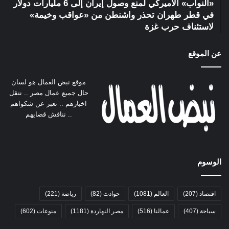
«النواب» الأميركي لمنع وصول إيران إلى 6 مليارات دولار
في قطر طهران تحذر واشنطن من «عواقب وخيمة»
لاستئناف حرب غزة
عن الموقع
موقع نبض العمال هو لسان
حال جميع عمال مصر .. ننقل
اخبارهم .. نعبر عن شكواهم
.. نناقش قضايهم
الوسوم
اقتصاد
(207)
العالم
(1081)
حوادث
(82)
رياضة
(221)
سياحة
(407)
عمالنا
(516)
مصر النهاردة
(1181)
منوعات
(602)