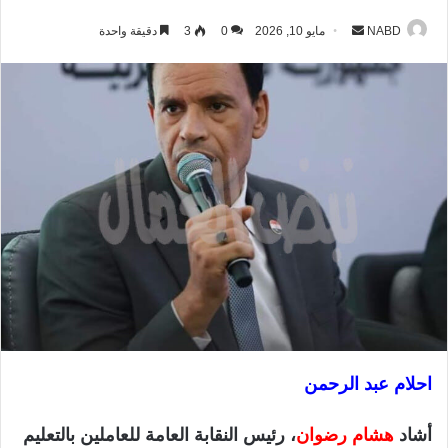
NABD
أ
مايو 10, 2026
0
3
دقيقة واحدة
ر
س
ل
ب
ر
ي
د
ا
إ
ل
ك
ت
ر
و
احلام عبد الرحمن
ن
ي
أشاد
هشام رضوان
، رئيس النقابة العامة للعاملين بالتعليم
ا