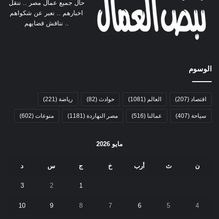
حال جميع عمال مصر .. ننقل
اخبارهم .. نعبر عن شكواهم
.. نناقش قضايهم
الوسوم
اقتصاد
(207)
العالم
(1081)
حوادث
(82)
رياضة
(221)
سياحة
(407)
عمالنا
(516)
مصر النهاردة
(1181)
منوعات
(602)
مايو 2026
ن
ث
أرب
خ
ج
س
د
3
2
1
10
9
8
7
6
5
4