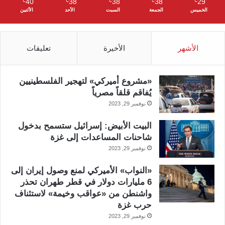
40
38
38
38
29
℃
℃
℃
℃
℃
الخميس
الجمعة
السبت
الأحد
الأثنين
الأشهر
الأخيرة
تعليقات
«مشروع أميركي» لتهجير الفلسطينيين
يُفاقم قلقاً مصرياً
نوفمبر 29, 2023
البيت الأبيض: إسرائيل ستسمح بدخول
شاحنات المساعدات إلى غزة
نوفمبر 29, 2023
«النواب» الأميركي لمنع وصول إيران إلى
6 مليارات دولار في قطر طهران تحذر
واشنطن من «عواقب وخيمة» لاستئناف
حرب غزة
نوفمبر 29, 2023