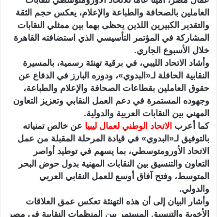
عمال مصر، أمينًا عامًا للاتحاد الأورومتوسطي لنقابات
العاملين بالصحافة والطباعة والإعلام، يعكس حجم الثقة
والتقدير الكبيرين اللذين يحظى بهما بين ممثلي النقابات
المشاركة في المؤتمر التأسيسي الذي استضافته القاهرة
خلال الأسبوع الجاري.
وأشاد الاتحاد الليبي، في برقية تهنئة رسمية، بالمسيرة
النقابية الحافلة لـ«البدوي»، ودوره البارز في الدفاع عن
حقوق العاملين بقطاعات الصحافة والإعلام والطباعة،
وجهوده المستمرة في دعم العمل النقابي وتعزيز التعاون
المهني بين النقابات العربية والدولية.
كما أعرب
الاتحاد الوطني لعمال ليبيا
عن خالص تمنياته
بالتوفيق لـ«البدوي» في قيادة المرحلة المقبلة من عمل
الاتحاد الأورومتوسطي، بما يسهم في توطيد أواصر
التعاون والتنسيق بين النقابات المهنية بدول حوض البحر
المتوسط، وفتح آفاق أوسع للعمل النقابي العربي
والدولي.
وأشار البيان إلى أن هذه التهنئة تعكس عمق العلاقات
الأخوية والتنسيق المستمر بين المنظمات النقابية في مصر