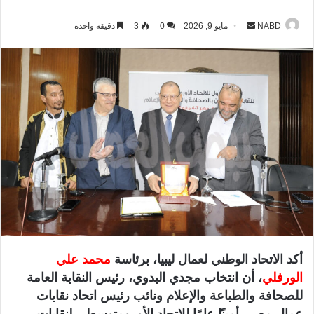
NABD
أ
مايو 9, 2026
0
3
دقيقة واحدة
ر
س
ل
ب
ر
ي
د
ا
إ
ل
ك
ت
ر
أكد الاتحاد الوطني لعمال ليبيا، برئاسة
محمد علي
و
الورفلي
، أن انتخاب
مجدي البدوي
، رئيس النقابة العامة
ن
للصحافة والطباعة والإعلام ونائب رئيس اتحاد نقابات
ي
ا