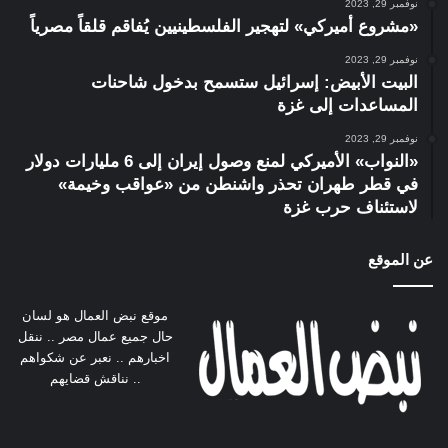
نوفمبر 29, 2023
«مشروع أميركي» لتهجير الفلسطينيين يُفاقم قلقاً مصرياً
نوفمبر 29, 2023
البيت الأبيض: إسرائيل ستسمح بدخول شاحنات
المساعدات إلى غزة
نوفمبر 29, 2023
«النواب» الأميركي لمنع وصول إيران إلى 6 مليارات دولار
في قطر طهران تحذر واشنطن من «عواقب وخيمة»
لاستئناف حرب غزة
عن الموقع
موقع نبض العمال هو لسان
حال جميع عمال مصر .. ننقل
اخبارهم .. نعبر عن شكواهم
.. نناقش قضايهم