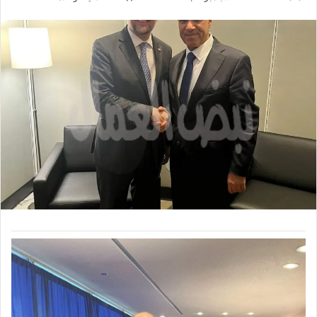
ر
س
ل
ب
ر
ي
د
ا
إ
ل
ك
ت
ر
و
ن
ي
ا