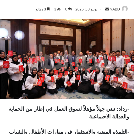
NABD
أ
يونيو 30, 2026
0
3
3 دقائق
ر
س
ل
ب
ر
ي
د
ا
إ
ل
ك
ت
ر
-رداد: نبني جيلاً مؤهلاً لسوق العمل في إطار من الحماية
و
والعدالة الاجتماعية
ن
ي
-التلمذة المهنية والاستثمار في مهارات الأطفال والشباب
ا