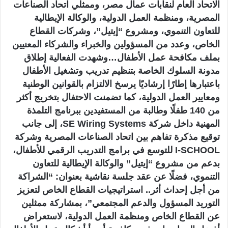
الاتحاد العام لنقابات عمال مصر، وممثلي اتحاد الصناعات
المصرية، ومنظمة العمل الدولية، والوكالة الإيطالية
للتعاون التنموي، ومشروع “إيتيل”، وشركات القطاع
الخاص، وعدد من المسؤولين والخبراء والشركاء المعنيين
بملف مكافحة عمل الأطفال…وشهدت الفعالية إطلاق
مدونة السلوك الخاصة بتنظيم تدريب وتشغيل الأطفال
باعتبارها إطارًا إرشاديًا يرسخ الالتزام بالقوانين الوطنية
ومعايير العمل الدولية، كما تضمنت الاحتفال بتخريج أكثر
من 140 طفلًا وطالبة من المستفيدين ببرنامج التلمذة
المهنية داخل شركة SE Wiring Systems، إلى جانب
توقيع مذكرة تفاهم بين اتحاد الصناعات المصرية وشركة
I-SCHOOL للتوسع في برامج التدريب الرقمي للأطفال،
بدعم من مشروع “إيتيل” والوكالة الإيطالية للتعاون
التنموي، فضلًا عن عقد جلسة نقاشية بعنوان: “الشراكة
من أجل إحداث أثر.. استراتيجيات القطاع الخاص لتعزيز
التوريد المسؤول والدعم المجتمعي”، بمشاركة ممثلين
عن القطاع الخاص ومنظمة العمل الدولية، لاستعراض