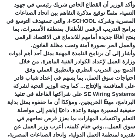
وأكد الوزير أن القطاع الخاص شريك رئيسي في جهود
التنمية، مثمنًا توقيع مذكرة التفاهم بين اتحاد الصناعات
المصرية وشركة I-SCHOOL، والتي تستهدف التوسع في
برامج التدريب الرقمي للأطفال بمنطقة الأسمرات، بما
يفتح آفاقًا جديدة أمامهم للاندماج في الاقتصاد الرقمي
والعمل الحر بصورة آمنة وتحت مظلة القانون.
وأشار إلى أن برنامج التلمذة المهنية يمثل أحد أهم أدوات
وزارة العمل لإعداد الكوادر الفنية الماهرة، من خلال
الدمج بين التدريب النظري والتطبيق العملي وفق
احتياجات سوق العمل، بما يسهم في إعداد شباب قادر
على المنافسة والإنتاج… كما وجه الوزير التحية لشركة
SE Wiring Systems على شراكتها الفاعلة في تنفيذ
البرنامج، مهنئًا الخريجين، ومؤكدًا أن ما حققوه يمثل بداية
حقيقية لمسيرة مهنية واعدة، داعيًا إياهم إلى مواصلة
التعلم واكتساب المهارات بما يعزز فرص نجاحهم في
سوق العمل…وفي ختام كلمته، أعرب وزير العمل عن
تقديره لمنظمة العمل الدولية، واتحاد الصناعات المصرية،