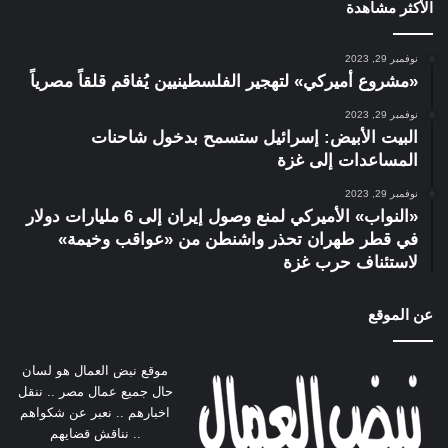
الأكثر مشاهدة
نوفمبر 29, 2023
«مشروع أميركي» لتهجير الفلسطينيين يُفاقم قلقاً مصرياً
نوفمبر 29, 2023
البيت الأبيض: إسرائيل ستسمح بدخول شاحنات
المساعدات إلى غزة
نوفمبر 29, 2023
«النواب» الأميركي لمنع وصول إيران إلى 6 مليارات دولار
في قطر طهران تحذر واشنطن من «عواقب وخيمة»
لاستئناف حرب غزة
عن الموقع
موقع نبض العمال هو لسان
حال جميع عمال مصر .. ننقل
اخبارهم .. نعبر عن شكواهم
.. نناقش قضايهم