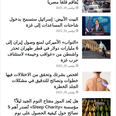
يُفاقم قلقاً مصرياً
نوفمبر 29, 2023
البيت الأبيض: إسرائيل ستسمح بدخول
شاحنات المساعدات إلى غزة
نوفمبر 29, 2023
«النواب» الأميركي لمنع وصول إيران إلى
6 مليارات دولار في قطر طهران تحذر
واشنطن من «عواقب وخيمة» لاستئناف
حرب غزة
نوفمبر 29, 2023
افحص بشرتك وتحقق من الاختلالات فيها
خطوات ونصائح للتدقيق في مشكلات
الجلد الخطرة
نوفمبر 29, 2023
هل يُعد الموز مفتاح النوم الجيد ليلاً؟
مؤسسة «Sleep Charity» تُصدر أهم 5
نصائح حول كيفية الحصول على نوم