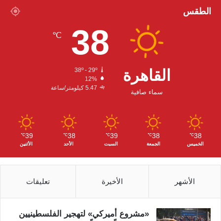
س
ي
ت
س
الطقس
38
ب
ت
ي
ت
℃
و
ر
و
ق
ك
ب
ر
القاهرة
38º - 29º
12%
ا
5.47 كيلومتر/ساعة
سماء صافية
م
39
38
39
38
38
℃
℃
℃
℃
℃
الخميس
الجمعة
السبت
الأحد
الأثنين
الأشهر
الأخيرة
تعليقات
«مشروع أميركي» لتهجير الفلسطينيين