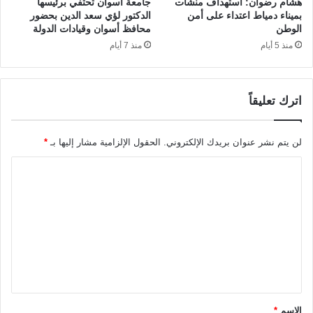
هشام رضوان: استهداف منشآت
جامعة أسوان تحتفي برئيسها
بميناء دمياط اعتداء على أمن
الدكتور لؤي سعد الدين بحضور
الوطن
محافظ أسوان وقيادات الدولة
منذ 5 أيام
منذ 7 أيام
اترك تعليقاً
لن يتم نشر عنوان بريدك الإلكتروني.
الحقول الإلزامية مشار إليها بـ
*
ا
ل
ت
ع
ل
ي
ق
الاسم
*