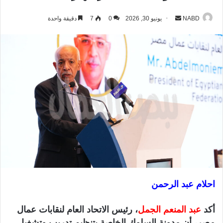
NABD
أ
يونيو 30, 2026
0
7
دقيقة واحدة
ر
س
ل
ب
ر
ي
د
ا
إ
ل
ك
ت
ر
احلام عبد الرحمن
و
ن
أكد
عبد المنعم الجمل
، رئيس الاتحاد العام لنقابات عمال
ي
مصر، أن مدونة السلوك الخاصة بتنظيم تدريب وتشغيل
ا