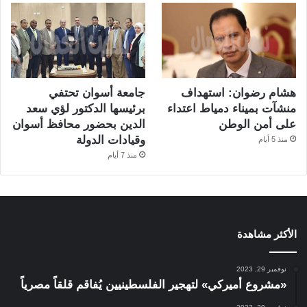
هشام رضوان: استهداف
جامعة أسوان تحتفي
منشآت بميناء دمياط اعتداء
برئيسها الدكتور لؤي سعد
على أمن الوطن
الدين بحضور محافظ أسوان
وقيادات الدولة
منذ 5 أيام
منذ 7 أيام
الأكثر مشاهدة
نوفمبر 29, 2023
«مشروع أميركي» لتهجير الفلسطينيين يُفاقم قلقاً مصرياً