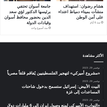
هشام رضوان: استهداف
جامعة أسوان تحتفي
منشآت بميناء دمياط اعتداء
برئيسها الدكتور لؤي سعد
على أمن الوطن
الدين بحضور محافظ أسوان
وقيادات الدولة
منذ 6 أيام
منذ أسبوع واحد
الأكثر مشاهدة
نوفمبر 29, 2023
«مشروع أميركي» لتهجير الفلسطينيين يُفاقم قلقاً مصرياً
نوفمبر 29, 2023
البيت الأبيض: إسرائيل ستسمح بدخول شاحنات
المساعدات إلى غزة
نوفمبر 29, 2023
«النواب» الأميركي لمنع وصول إيران إلى 6 مليارات دولار