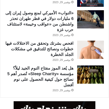
نوفمبر 29, 2023
«النواب» الأميركي لمنع وصول إيران إلى
6 مليارات دولار في قطر طهران تحذر
واشنطن من «عواقب وخيمة» لاستئناف
حرب غزة
نوفمبر 29, 2023
افحص بشرتك وتحقق من الاختلالات فيها
خطوات ونصائح للتدقيق في مشكلات
الجلد الخطرة
نوفمبر 29, 2023
هل يُعد الموز مفتاح النوم الجيد ليلاً؟
مؤسسة «Sleep Charity» تُصدر أهم 5
نصائح حول كيفية الحصول على نوم
أفضل
نوفمبر 29, 2023