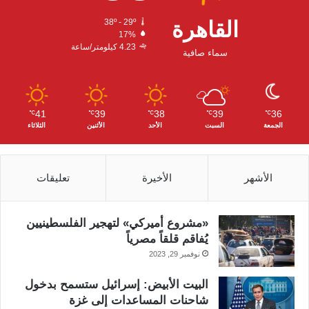
ك
ب
ر
القاهرة
38º - 29º
17%
ا
4.23 كيلومتر/ساعة
سماء صافية
م
41
39
38
39
36
℃
℃
℃
℃
℃
الجمعة
السبت
الأحد
الأثنين
الثلاثاء
الأشهر
الأخيرة
تعليقات
«مشروع أميركي» لتهجير الفلسطينيين
يُفاقم قلقاً مصرياً
نوفمبر 29, 2023
البيت الأبيض: إسرائيل ستسمح بدخول
شاحنات المساعدات إلى غزة