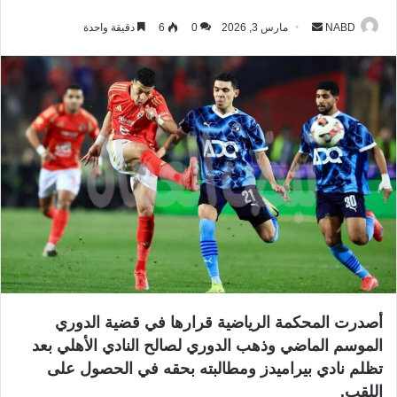
NABD
أ
مارس 3, 2026
0
6
دقيقة واحدة
ر
س
ل
ب
ر
ي
د
ا
إ
ل
ك
ت
ر
أصدرت المحكمة الرياضية قرارها في قضية الدوري
و
الموسم الماضي وذهب الدوري لصالح النادي الأهلي بعد
ن
تظلم نادي بيراميدز ومطالبته بحقه في الحصول على
ي
ا
اللقب.