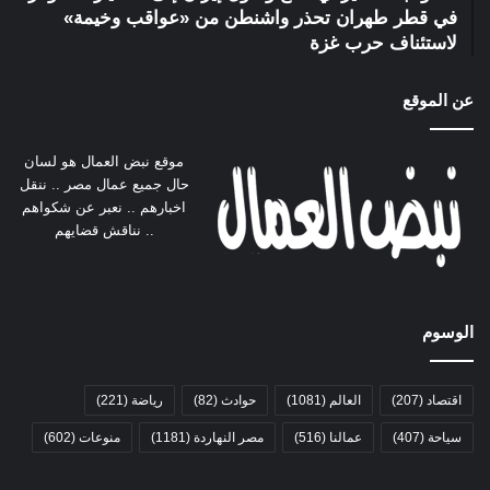
في قطر طهران تحذر واشنطن من «عواقب وخيمة»
لاستئناف حرب غزة
عن الموقع
موقع نبض العمال هو لسان
حال جميع عمال مصر .. ننقل
اخبارهم .. نعبر عن شكواهم
.. نناقش قضايهم
الوسوم
اقتصاد
(207)
العالم
(1081)
حوادث
(82)
رياضة
(221)
سياحة
(407)
عمالنا
(516)
مصر النهاردة
(1181)
منوعات
(602)