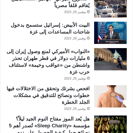
يُفاقم قلقاً مصرياً
نوفمبر 29, 2023
البيت الأبيض: إسرائيل ستسمح بدخول
شاحنات المساعدات إلى غزة
نوفمبر 29, 2023
«النواب» الأميركي لمنع وصول إيران إلى
6 مليارات دولار في قطر طهران تحذر
واشنطن من «عواقب وخيمة» لاستئناف
حرب غزة
نوفمبر 29, 2023
افحص بشرتك وتحقق من الاختلالات فيها
خطوات ونصائح للتدقيق في مشكلات
الجلد الخطرة
نوفمبر 29, 2023
هل يُعد الموز مفتاح النوم الجيد ليلاً؟
مؤسسة «Sleep Charity» تُصدر أهم 5
نصائح حول كيفية الحصول على نوم