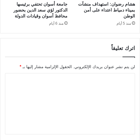
هشام رضوان: استهداف منشآت
جامعة أسوان تحتفي برئيسها
بميناء دمياط اعتداء على أمن
الدكتور لؤي سعد الدين بحضور
الوطن
محافظ أسوان وقيادات الدولة
منذ 5 أيام
منذ 6 أيام
اترك تعليقاً
لن يتم نشر عنوان بريدك الإلكتروني.
الحقول الإلزامية مشار إليها بـ
*
ا
ل
ت
ع
ل
ي
ق