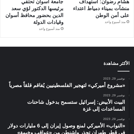
هشام رضوان: استهداف
جامعة أسوان تحتفي
منشآت بميناء دمياط اعتداء
برئيسها الدكتور لؤي سعد
على أمن الوطن
الدين بحضور محافظ أسوان
وقيادات الدولة
منذ أسبوع واحد
منذ أسبوع واحد
الأكثر مشاهدة
نوفمبر 29, 2023
«مشروع أميركي» لتهجير الفلسطينيين يُفاقم قلقاً مصرياً
نوفمبر 29, 2023
البيت الأبيض: إسرائيل ستسمح بدخول شاحنات
المساعدات إلى غزة
نوفمبر 29, 2023
«النواب» الأميركي لمنع وصول إيران إلى 6 مليارات دولار
في قطر طهران تحذر واشنطن من «عواقب وخيمة»