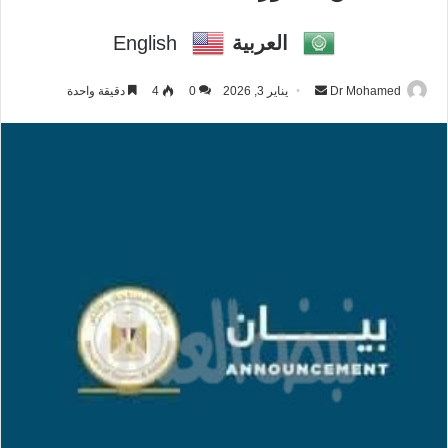
العربية
English
Dr Mohamed
أ
يناير 3, 2026
0
4
دقيقة واحدة
ر
س
ل
ب
ر
ي
د
ا
إ
ل
ك
ت
ر
و