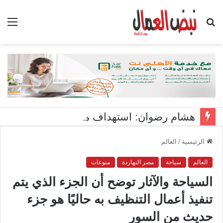
بحث
الق
عن
هشام رضوان: استهداف منشآت بميناء دمياط اعتداء على أمن الوطن
الرئيسية
/
العالم
العالم
سياحة
مصر النهاردة
منوعات
السياحة والآثار توضح أن الجزء الذي يتم
تنفيذ أعمال التنظيف به حاليًا هو جزء
حديث من السور