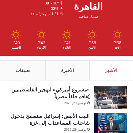
ك
ب
ر
القاهرة
38º - 30º
32%
ا
1.21 كيلومتر/ساعة
سماء صافية
م
40
42
41
39
38
℃
℃
℃
℃
℃
الأحد
الأثنين
الثلاثاء
الأربعاء
الخميس
الأشهر
الأخيرة
تعليقات
«مشروع أميركي» لتهجير الفلسطينيين
يُفاقم قلقاً مصرياً
نوفمبر 29, 2023
البيت الأبيض: إسرائيل ستسمح بدخول
شاحنات المساعدات إلى غزة
نوفمبر 29, 2023