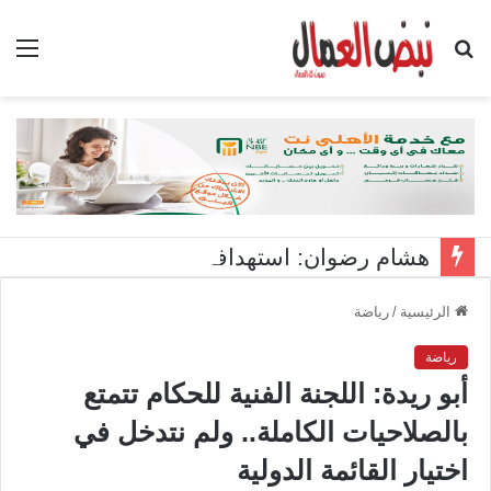
بحث
الق
عن
هشام رضوان: استهداف منشآت بميناء دمياط اعتداء على أمن الوطن
الرئيسية
/
رياضة
رياضة
أبو ريدة: اللجنة الفنية للحكام تتمتع
بالصلاحيات الكاملة.. ولم نتدخل في
اختيار القائمة الدولية