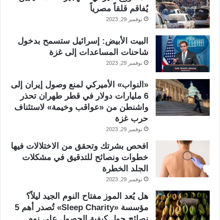
يُفاقم قلقاً مصرياً
نوفمبر 29, 2023
البيت الأبيض: إسرائيل ستسمح بدخول
شاحنات المساعدات إلى غزة
نوفمبر 29, 2023
«النواب» الأميركي لمنع وصول إيران إلى
6 مليارات دولار في قطر طهران تحذر
واشنطن من «عواقب وخيمة» لاستئناف
حرب غزة
نوفمبر 29, 2023
افحص بشرتك وتحقق من الاختلالات فيها
خطوات ونصائح للتدقيق في مشكلات
الجلد الخطرة
نوفمبر 29, 2023
هل يُعد الموز مفتاح النوم الجيد ليلاً؟
مؤسسة «Sleep Charity» تُصدر أهم 5
نصائح حول كيفية الحصول على نوم