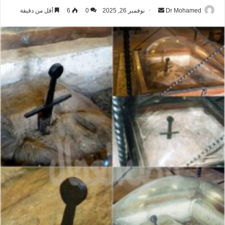
Dr Mohamed
أ
نوفمبر 26, 2025
0
6
أقل من دقيقة
ر
س
ل
ب
ر
ي
د
ا
إ
ل
ك
ت
ر
و
ن
ي
ا