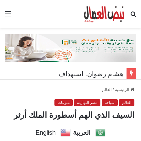
بحث
الق
عن
هشام رضوان: استهداف منشآت بميناء دمياط اعتداء على أمن الوطن
الرئيسية
/
العالم
العالم
سياحة
مصر النهاردة
منوعات
السيف الذي الهم أسطورة الملك أرثر
العربية
English