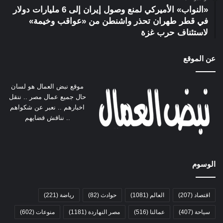
«النواب» الأميركي لمنع وصول إيران إلى 6 مليارات دولار
في قطر طهران تحذر واشنطن من «عواقب وخيمة»
لاستئناف حرب غزة
عن الموقع
موقع نبض العمال هو لسان
حال جميع عمال مصر .. ننقل
اخبارهم .. نعبر عن شكواهم
.. نناقش قضايهم
الوسوم
اقتصاد
(207)
العالم
(1081)
حوادث
(82)
رياضة
(221)
سياحة
(407)
عمالنا
(516)
مصر النهاردة
(1181)
منوعات
(602)