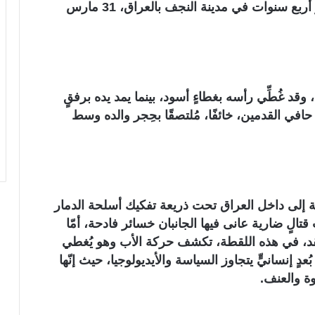
أسير حربٍ عراقي يُواسي ابنه البالغ من العمر أربع سنوات في مدينة النجف بالعراق، 31 مارس
وقد غُطِّي رأسه بغطاءٍ أسود، بينما يمد يده برفقٍ
افي القدمين، خائفًا، مُلتصقًا بحِجر والده وسط
وات الأمريكية إلى داخل العراق تحت ذريعة تفكيك أسلحة الدمار
الٍ ضارية عانى فيها الجانبان خسائر فادحة، أمّا
فقد، في هذه اللقطة، تكشف حركة الأب وهو يُغطي
نسانيٍّ يتجاوز السياسة والأيديولوجيا، حيث إنّها
ة والعنف.