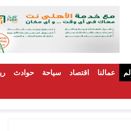
لم
عمالنا
اقتصاد
سياحة
حوادث
ري