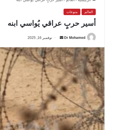
العالم
منوعات
أسير حربٍ عراقي يُواسي ابنه
Dr Mohamed
أ
نوفمبر 16, 2025
ر
س
ل
ب
ر
ي
د
ا
إ
ل
ك
ت
ر