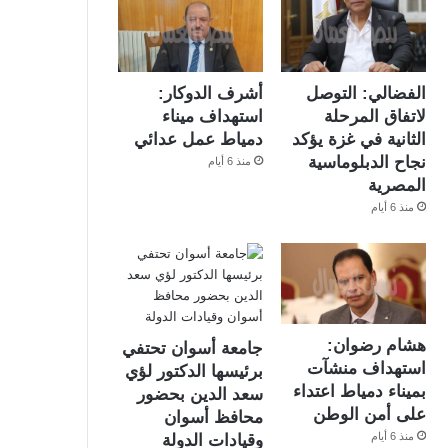
الفضالي: التوصل
أشرف الدوكار:
لاتفاق المرحلة
استهداف ميناء
الثانية في غزة يؤكد
دمياط عمل عدائي
نجاح الدبلوماسية
منذ 6 أيام
المصرية
منذ 6 أيام
هشام رضوان:
جامعة أسوان تحتفي
استهداف منشآت
برئيسها الدكتور لؤي
بميناء دمياط اعتداء
سعد الدين بحضور
على أمن الوطن
محافظ أسوان
منذ 6 أيام
وقيادات الدولة