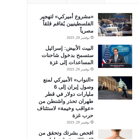
«مشروع أميركي» لتهجير
الفلسطينيين يُفاقم قلقاً
مصرياً
نوفمبر 29, 2023
البيت الأبيض: إسرائيل
ستسمح بدخول شاحنات
المساعدات إلى غزة
نوفمبر 29, 2023
«النواب» الأميركي لمنع
وصول إيران إلى 6
مليارات دولار في قطر
طهران تحذر واشنطن من
«عواقب وخيمة» لاستئناف
حرب غزة
نوفمبر 29, 2023
افحص بشرتك وتحقق من