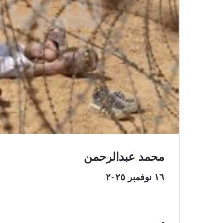
و
ن
ي
ا
محمد عبدالرحمن
١٦ نوفمبر ٢٠٢٥