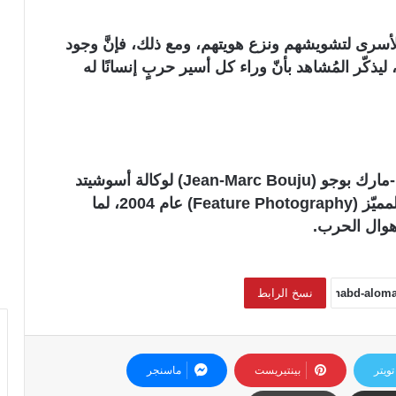
 الأسرى لتشويشهم ونزع هويتهم، ومع ذلك، فإنَّ وجود
ذكّر المُشاهد بأنّ وراء كل أسير حربٍ إنسانًا له
التُقطت الصورة بعدسة المصوّر الفرنسي جان-مارك بوجو (Jean-Marc Bouju) لوكالة أسوشيتد
برس، وقد حازت على جائزة بوليتزر للتصوير المميّز (Feature Photography) عام 2004، لما
هوال الحرب.
نسخ الرابط
تويتر
بينتيريست
ماسنجر