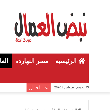
الرئيسية
مصر النهاردة
العا
عـــاجــل
الجمعة, أغسطس 7 2026
الرئيسية
/
العالم
/
أسير حربٍ عراقي يُواسي ابنه