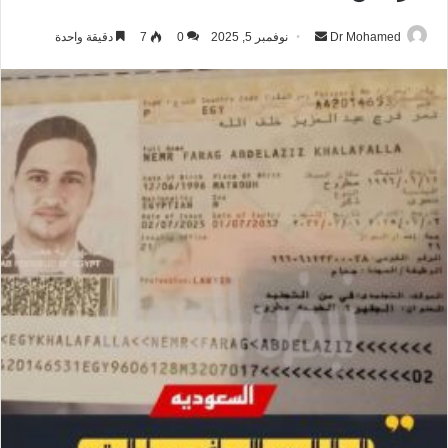
Dr Mohamed
أ
نوفمبر 5, 2025
0
7
دقيقة واحدة
ر
س
ل
ب
ر
ي
د
ا
إ
ل
ك
ت
ر
و
ن
ي
ا