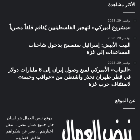
الأكثر مشاهدة
نوفمبر 29, 2023
«مشروع أميركي» لتهجير الفلسطينيين يُفاقم قلقاً مصرياً
نوفمبر 29, 2023
البيت الأبيض: إسرائيل ستسمح بدخول شاحنات
المساعدات إلى غزة
نوفمبر 29, 2023
«النواب» الأميركي لمنع وصول إيران إلى 6 مليارات دولار
في قطر طهران تحذر واشنطن من «عواقب وخيمة»
لاستئناف حرب غزة
عن الموقع
موقع نبض العمال هو لسان
حال جميع عمال مصر .. ننقل
اخبارهم .. نعبر عن شكواهم
.. نناقش قضايهم