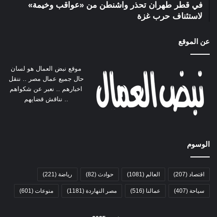
في قطر طهران تحذر واشنطن من «عواقب وخيمة»
لاستئناف حرب غزة
عن الموقع
موقع نبض العمال هو لسان
حال جميع عمال مصر .. ننقل
اخبارهم .. نعبر عن شكواهم
.. نناقش قضايهم
الوسوم
اقتصاد
(207)
العالم
(1081)
حوادث
(82)
رياضة
(221)
سياحة
(407)
عمالنا
(516)
مصر النهاردة
(1181)
منوعات
(601)