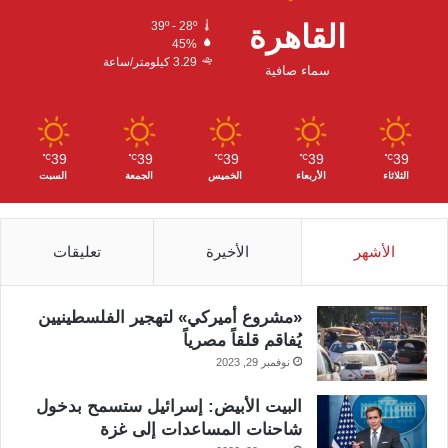
ك
ب
ر
القاهرة
39º - 28º
45%
ا
3.29 كيلومتر/ساعة
سماء صافية
م
39
39
39
39
39
℃
℃
℃
℃
℃
الثلاثاء
الأربعاء
الخميس
الجمعة
السبت
الأشهر
الأخيرة
تعليقات
«مشروع أميركي» لتهجير الفلسطينيين
يُفاقم قلقاً مصرياً
نوفمبر 29, 2023
البيت الأبيض: إسرائيل ستسمح بدخول
شاحنات المساعدات إلى غزة