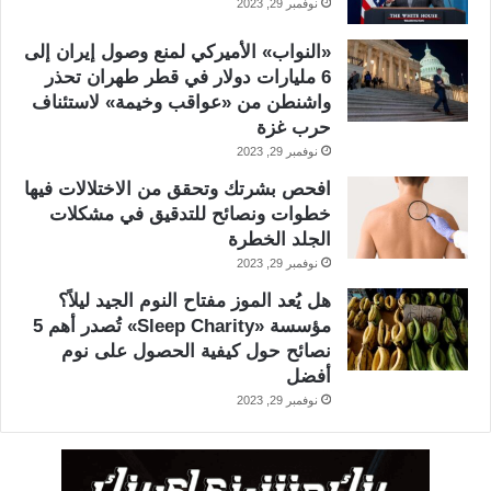
نوفمبر 29, 2023
«النواب» الأميركي لمنع وصول إيران إلى
6 مليارات دولار في قطر طهران تحذر
واشنطن من «عواقب وخيمة» لاستئناف
حرب غزة
نوفمبر 29, 2023
افحص بشرتك وتحقق من الاختلالات فيها
خطوات ونصائح للتدقيق في مشكلات
الجلد الخطرة
نوفمبر 29, 2023
هل يُعد الموز مفتاح النوم الجيد ليلاً؟
مؤسسة «Sleep Charity» تُصدر أهم 5
نصائح حول كيفية الحصول على نوم
أفضل
نوفمبر 29, 2023