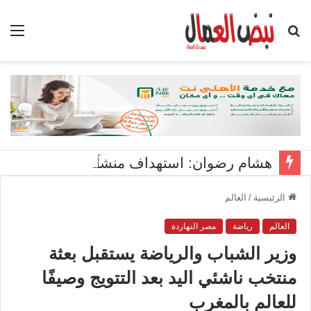
بحث
الق
عن
هشام رضوان: استهداف منشآت بميناء دمياط اعتداء على أمن الوطن
الرئيسية
/
العالم
العالم
رياضة
مصر النهاردة
وزير الشباب والرياضة يستقبل بعثة
منتخب ناشئي اليد بعد التتويج وصيفًا
للعالم بالمغرب