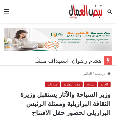
بحث
الق
عن
هشام رضوان: استهداف منشآت بميناء دمياط اعتداء على أمن الوطن
الرئيسية
/
العالم
العالم
سياحة
مصر النهاردة
منوعات
وزير السياحة والآثار يستقبل وزيرة
الثقافة البرازيلية وممثلة الرئيس
البرازيلي لحضور حفل الافتتاح