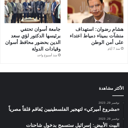
هشام رضوان: استهداف
جامعة أسوان تحتفي
منشآت بميناء دمياط اعتداء
برئيسها الدكتور لؤي سعد
على أمن الوطن
الدين بحضور محافظ أسوان
وقيادات الدولة
منذ 7 أيام
منذ أسبوع واحد
الأكثر مشاهدة
نوفمبر 29, 2023
«مشروع أميركي» لتهجير الفلسطينيين يُفاقم قلقاً مصرياً
نوفمبر 29, 2023
البيت الأبيض: إسرائيل ستسمح بدخول شاحنات