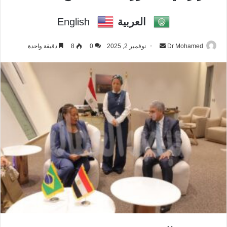
العربية
English
Dr Mohamed
أ
نوفمبر 2, 2025
0
8
دقيقة واحدة
ر
س
ل
ب
ر
ي
د
ا
إ
ل
ك
ت
ر
و