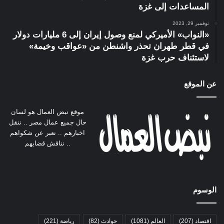
المساعدات إلى غزة
نوفمبر 29, 2023
«النواب» الأميركي لمنع وصول إيران إلى 6 مليارات دولار
في قطر طهران تحذر واشنطن من «عواقب وخيمة»
لاستئناف حرب غزة
عن الموقع
موقع نبض العمال هو لسان
حال جميع عمال مصر .. ننقل
اخبارهم .. نعبر عن شكواهم
.. نناقش قضايهم
الوسوم
اقتصاد
(207)
العالم
(1081)
حوادث
(82)
رياضة
(221)