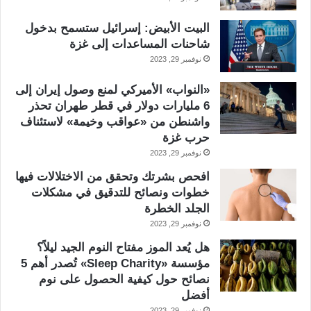
البيت الأبيض: إسرائيل ستسمح بدخول
شاحنات المساعدات إلى غزة
نوفمبر 29, 2023
«النواب» الأميركي لمنع وصول إيران إلى
6 مليارات دولار في قطر طهران تحذر
واشنطن من «عواقب وخيمة» لاستئناف
حرب غزة
نوفمبر 29, 2023
افحص بشرتك وتحقق من الاختلالات فيها
خطوات ونصائح للتدقيق في مشكلات
الجلد الخطرة
نوفمبر 29, 2023
هل يُعد الموز مفتاح النوم الجيد ليلاً؟
مؤسسة «Sleep Charity» تُصدر أهم 5
نصائح حول كيفية الحصول على نوم
أفضل
نوفمبر 29, 2023