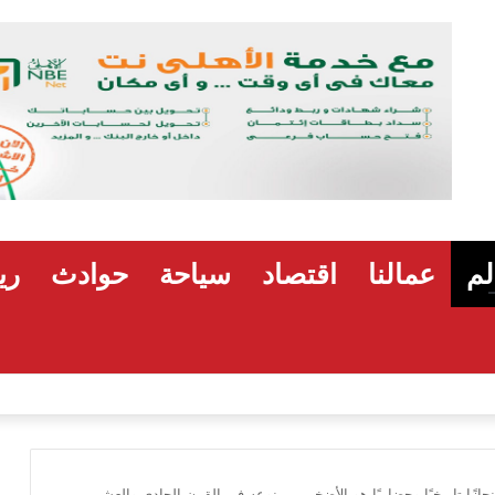
لم
عمالنا
اقتصاد
سياحة
حوادث
ري
هشام رضوان: استهداف منشآت بميناء دمياط اعتداء
نجازًا تاريخيًا وحضاريًا هو الأضخم من نوعه في القرن الحادي والعشرين