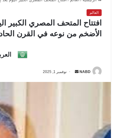
العالم
افتتاح المتحف المصري الكبير اليوم 
الأضخم من نوعه في القرن الحا
العرب
NABD
أ
نوفمبر 1, 2025
ر
س
ل
ب
ر
ي
د
ا