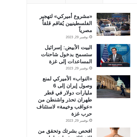
«مشروع أميركي» لتهجير
الفلسطينيين يُفاقم قلقاً
مصرياً
نوفمبر 29, 2023
البيت الأبيض: إسرائيل
ستسمح بدخول شاحنات
المساعدات إلى غزة
نوفمبر 29, 2023
«النواب» الأميركي لمنع
وصول إيران إلى 6
مليارات دولار في قطر
طهران تحذر واشنطن من
«عواقب وخيمة» لاستئناف
حرب غزة
نوفمبر 29, 2023
افحص بشرتك وتحقق من