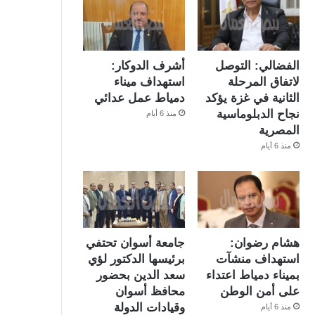
الفضالي: التوصل
أشرف الدوكار:
لاتفاق المرحلة
استهداف ميناء
الثانية في غزة يؤكد
دمياط عمل عدائي
نجاح الدبلوماسية
منذ 6 أيام
المصرية
منذ 6 أيام
هشام رضوان:
جامعة أسوان تحتفي
استهداف منشآت
برئيسها الدكتور لؤي
بميناء دمياط اعتداء
سعد الدين بحضور
على أمن الوطن
محافظ أسوان
وقيادات الدولة
منذ 6 أيام