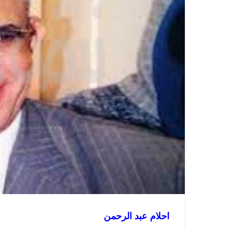
إ
ل
ك
ت
ر
و
ن
ي
ا
احلام عبد الرحمن