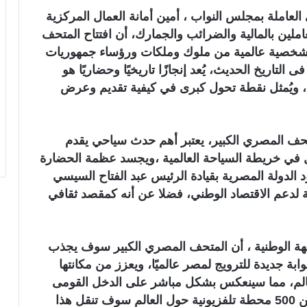
لعاملة بمجلس النواب ، أمين أمانة العمال المركزية
عاملين بالمالية والضرائب والجمارك، أن افتتاح المتحف
مصري الكبير، اليوم السبت، بحضور نحو 60 شخصية عالمية من ملوك وملكات ورؤساء جمهوريات
اريخ الحديث، يُعد إنجازًا تاريخيًا وحضاريًا هو
 ويُمثل نقطة تحول كبرى في كيفية تقديم وعرض
تحف المصري الكبير، يعتبر أهم حدث سياحي يقدم
ل في خريطة السياحة العالمية ،ويجسد عظمة الحضارة
الدولة المصرية بقيادة الرئيس عبد الفتاح السيسي
 لدعم الاقتصاد الوطني، فضلا عن أنه كمقصد ثقافي
بهة الوطنية ، أن المتحف المصري الكبير سوف يجذب
ابة جديدة للترويج لمصر عالميًا، ويعزز من مكانتها
لعالم، مما سينعكس بشكل مباشر على الدخل القومى
وينعش الاقتصاد المصرى، فضلا عن أن أكثر من 500 محطة تلفزيونية حول العالم سوف تنقل هذا