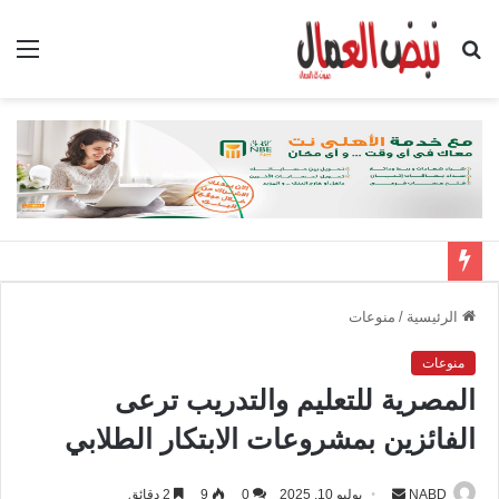
بحث
الق
عن
الرئيسية
/
منوعات
منوعات
المصرية للتعليم والتدريب ترعى
الفائزين بمشروعات الابتكار الطلابي
NABD
أ
يوليو 10, 2025
0
9
2 دقائق