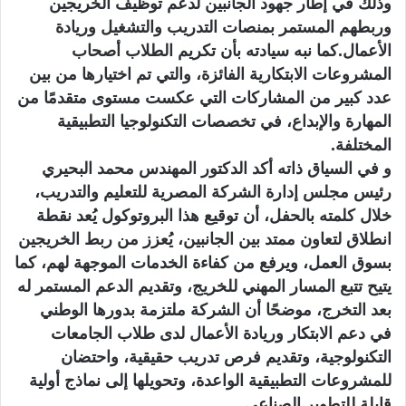
وذلك في إطار جهود الجانبين لدعم توظيف الخريجين
وربطهم المستمر بمنصات التدريب والتشغيل وريادة
الأعمال.كما نبه سيادته بأن تكريم الطلاب أصحاب
المشروعات الابتكارية الفائزة، والتي تم اختيارها من بين
عدد كبير من المشاركات التي عكست مستوى متقدمًا من
المهارة والإبداع، في تخصصات التكنولوجيا التطبيقية
المختلفة.
و في السياق ذاته أكد الدكتور المهندس محمد البحيري
رئيس مجلس إدارة الشركة المصرية للتعليم والتدريب،
خلال كلمته بالحفل، أن توقيع هذا البروتوكول يُعد نقطة
انطلاق لتعاون ممتد بين الجانبين، يُعزز من ربط الخريجين
بسوق العمل، ويرفع من كفاءة الخدمات الموجهة لهم، كما
يتيح تتبع المسار المهني للخريج، وتقديم الدعم المستمر له
بعد التخرج، موضحًا أن الشركة ملتزمة بدورها الوطني
في دعم الابتكار وريادة الأعمال لدى طلاب الجامعات
التكنولوجية، وتقديم فرص تدريب حقيقية، واحتضان
للمشروعات التطبيقية الواعدة، وتحويلها إلى نماذج أولية
قابلة للتطوير الصناعي.