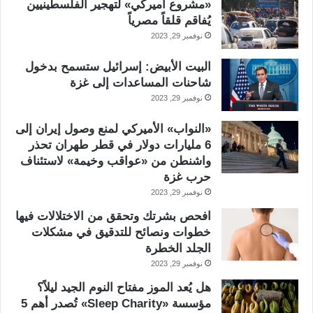
«مشروع أميركي» لتهجير الفلسطينيين
يُفاقم قلقاً مصرياً
نوفمبر 29, 2023
البيت الأبيض: إسرائيل ستسمح بدخول
شاحنات المساعدات إلى غزة
نوفمبر 29, 2023
«النواب» الأميركي لمنع وصول إيران إلى
6 مليارات دولار في قطر طهران تحذر
واشنطن من «عواقب وخيمة» لاستئناف
حرب غزة
نوفمبر 29, 2023
افحص بشرتك وتحقق من الاختلالات فيها
خطوات ونصائح للتدقيق في مشكلات
الجلد الخطرة
نوفمبر 29, 2023
هل يُعد الموز مفتاح النوم الجيد ليلاً؟
مؤسسة «Sleep Charity» تُصدر أهم 5