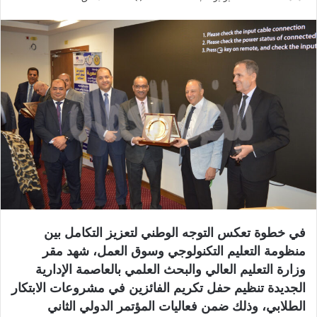
ر
س
ل
ب
ر
ي
د
ا
إ
ل
ك
ت
ر
في خطوة تعكس التوجه الوطني لتعزيز التكامل بين
و
منظومة التعليم التكنولوجي وسوق العمل، شهد مقر
ن
وزارة التعليم العالي والبحث العلمي بالعاصمة الإدارية
ي
ا
الجديدة تنظيم حفل تكريم الفائزين في مشروعات الابتكار
الطلابي، وذلك ضمن فعاليات المؤتمر الدولي الثاني