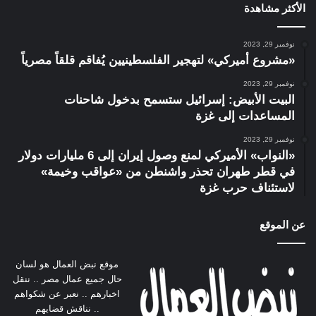
الأكثر مشاهدة
نوفمبر 29, 2023
«مشروع أميركي» لتهجير الفلسطينيين يُفاقم قلقاً مصرياً
نوفمبر 29, 2023
البيت الأبيض: إسرائيل ستسمح بدخول شاحنات
المساعدات إلى غزة
نوفمبر 29, 2023
«النواب» الأميركي لمنع وصول إيران إلى 6 مليارات دولار
في قطر طهران تحذر واشنطن من «عواقب وخيمة»
لاستئناف حرب غزة
عن الموقع
موقع نبض العمال هو لسان
حال جميع عمال مصر .. ننقل
اخبارهم .. نعبر عن شكواهم
.. نناقش قضايهم