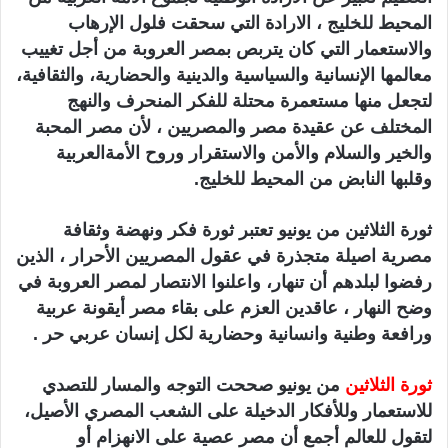
المحيط للخليج ، الارادة التي سحقت فلول الإرهاب
ي
ا
والاستعمار التي كان يتربص بمصر العروبة من أجل تغييب
معالمها الإنسانية والسياسية والدينية والحضارية، والثقافية،
لتجعل منها مستعمرة محتلة للفكر المنحرف والنهج
المختلف عن عقيدة مصر والمصريين ، لأن مصر المحبة
والخير والسلام والأمن والاستقرار وروح الأمةالعربية
وقلبها النابض من المحيط للخليج.
ثورة الثلاثين من يونيو تعتبر ثورة فكر ونهضة وثقافة
مصرية اصيلة متجذرة في عقول المصريين الأحرار ، الذين
رفضوا لبلدهم أن تنهار، واعلنوا الانتصار لمصر العروبة في
وضح النهار ، عاقدين العزم على بقاء مصر أيقونة عربية
ورافعة وطنية وانسانية وحضارية لكل إنسان عربي حر .
ثورة الثلاثين
من يونيو صححت التوجه والمسار للتصدي
للاستعمار وللأفكار الدخيلة على الشعب المصري الأصيل،
لتقول للعالم أجمع أن مصر عصية على الانهزام أو