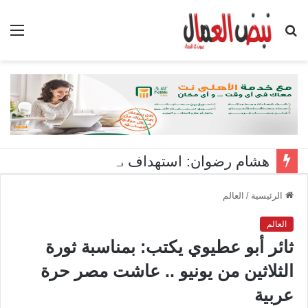
بحث
الق
عن
هشام رضوان: استهداف منشآت بميناء دمياط اعتداء على أمن الوطن
الرئيسية
/
العالم
العالم
ثائر أبو عطيوي يكتب: بمناسبة ثورة
الثلاثين من يونيو .. عاشت مصر حرة
عربية