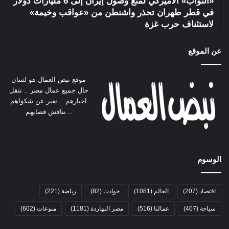
«النواب» الأميركي لمنع وصول إيران إلى 6 مليارات دولار
في قطر طهران تحذر واشنطن من «عواقب وخيمة»
لاستئناف حرب غزة
عن الموقع
موقع نبض العمال هو لسان
حال جميع عمال مصر .. ننقل
اخبارهم .. نعبر عن شكواهم
.. نناقش قضايهم
الوسوم
اقتصاد
(207)
العالم
(1081)
حوادث
(82)
رياضة
(221)
سياحة
(407)
عمالنا
(516)
مصر النهاردة
(1181)
منوعات
(602)