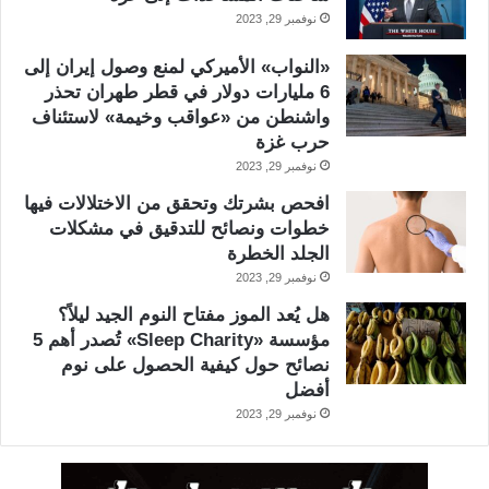
نوفمبر 29, 2023
«النواب» الأميركي لمنع وصول إيران إلى
6 مليارات دولار في قطر طهران تحذر
واشنطن من «عواقب وخيمة» لاستئناف
حرب غزة
نوفمبر 29, 2023
افحص بشرتك وتحقق من الاختلالات فيها
خطوات ونصائح للتدقيق في مشكلات
الجلد الخطرة
نوفمبر 29, 2023
هل يُعد الموز مفتاح النوم الجيد ليلاً؟
مؤسسة «Sleep Charity» تُصدر أهم 5
نصائح حول كيفية الحصول على نوم
أفضل
نوفمبر 29, 2023