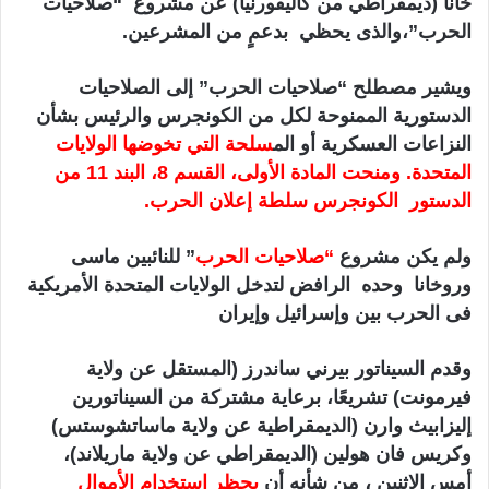
خانا (ديمقراطي من كاليفورنيا) عن مشروع “صلاحيات
الحرب”،والذى يحظي بدعمٍ من المشرعين.
ويشير مصطلح “صلاحيات الحرب” إلى الصلاحيات
الدستورية الممنوحة لكل من الكونجرس والرئيس بشأن
النزاعات العسكرية أو الم
سلحة التي تخوضها الولايات
المتحدة. ومنحت المادة الأولى، القسم 8، البند 11 من
الدستور الكونجرس سلطة إعلان الحرب.
ولم يكن مشروع
“صلاحيات الحرب
” للنائبين ماسى
وروخانا وحده الرافض لتدخل الولايات المتحدة الأمريكية
فى الحرب بين وإسرائيل وإيران
وقدم السيناتور بيرني ساندرز (المستقل عن ولاية
فيرمونت) تشريعًا، برعاية مشتركة من السيناتورين
إليزابيث وارن (الديمقراطية عن ولاية ماساتشوستس)
وكريس فان هولين (الديمقراطي عن ولاية ماريلاند)،
أمس الاثنين ، من شأنه أن
يحظر استخدام الأموال