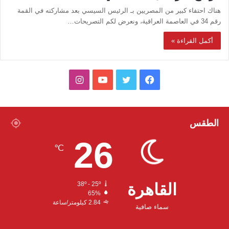
هناك احتفاء كبير من المصريين بـ الرئيس السيسي بعد مشاركته في القمة
رقم 34 في العاصمة العراقية، ونعرض لكم التصريحات…
أكمل القراءة »
ف
ت
ي
ا
ي
و
و
ن
س
ي
ت
س
الطقس
26
ب
ت
ي
ت
℃
و
ر
و
ق
ك
ب
ر
القاهرة
38º - 25º
65%
ا
2.84 كيلومتر/ساعة
سماء صافية
م