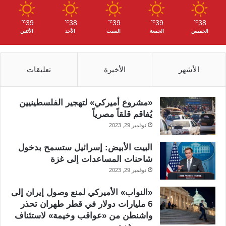
39
38
39
39
38
℃
℃
℃
℃
℃
الخميس
الجمعة
السبت
الأحد
الأثنين
الأشهر
الأخيرة
تعليقات
«مشروع أميركي» لتهجير الفلسطينيين
يُفاقم قلقاً مصرياً
نوفمبر 29, 2023
البيت الأبيض: إسرائيل ستسمح بدخول
شاحنات المساعدات إلى غزة
نوفمبر 29, 2023
«النواب» الأميركي لمنع وصول إيران إلى
6 مليارات دولار في قطر طهران تحذر
واشنطن من «عواقب وخيمة» لاستئناف