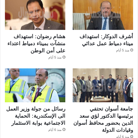
أشرف الدوكار: استهداف
هشام رضوان: استهداف
ميناء دمياط عمل عدائي
منشآت بميناء دمياط اعتداء
على أمن الوطن
منذ 5 أيام
منذ 5 أيام
جامعة أسوان تحتفي
رسائل من جولة وزير العمل
برئيسها الدكتور لؤي سعد
الى الإسكندرية: الحماية
الدين بحضور محافظ أسوان
الاجتماعية بوابة الاستثمار
وقيادات الدولة
منذ 6 أيام
منذ 6 أيام