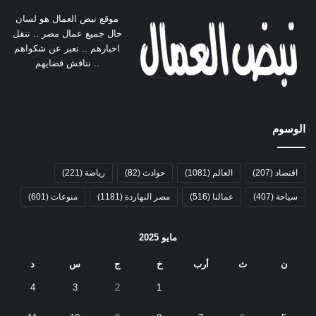
موقع نبض العمال هو لسان
حال جميع عمال مصر .. ننقل
اخبارهم .. نعبر عن شكواهم
.. نناقش قضايهم
الوسوم
اقتصاد
(207)
العالم
(1081)
حوادث
(82)
رياضة
(221)
سياحة
(407)
عمالنا
(516)
مصر النهاردة
(1181)
منوعات
(601)
مايو 2025
ن
ث
أرب
خ
ج
س
د
4
3
2
1