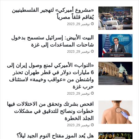
«مشروع أميركي» لتهجير الفلسطينيين
يُفاقم قلقاً مصرياً
نوفمبر 29, 2023
البيت الأبيض: إسرائيل ستسمح بدخول
شاحنات المساعدات إلى غزة
نوفمبر 29, 2023
«النواب» الأميركي لمنع وصول إيران إلى
6 مليارات دولار في قطر طهران تحذر
واشنطن من «عواقب وخيمة» لاستئناف
حرب غزة
نوفمبر 29, 2023
افحص بشرتك وتحقق من الاختلالات فيها
خطوات ونصائح للتدقيق في مشكلات
الجلد الخطرة
نوفمبر 29, 2023
هل يُعد الموز مفتاح النوم الجيد ليلاً؟