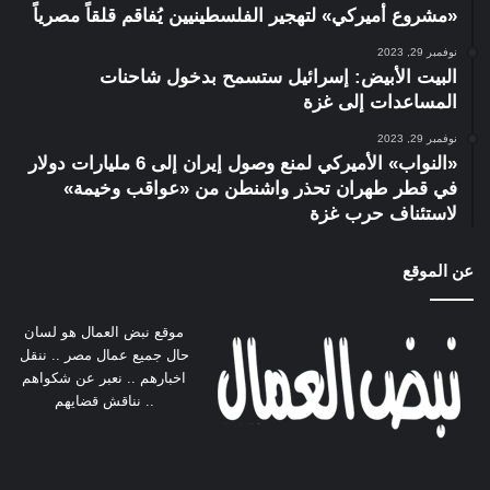
«مشروع أميركي» لتهجير الفلسطينيين يُفاقم قلقاً مصرياً
نوفمبر 29, 2023
البيت الأبيض: إسرائيل ستسمح بدخول شاحنات
المساعدات إلى غزة
نوفمبر 29, 2023
«النواب» الأميركي لمنع وصول إيران إلى 6 مليارات دولار
في قطر طهران تحذر واشنطن من «عواقب وخيمة»
لاستئناف حرب غزة
عن الموقع
موقع نبض العمال هو لسان
حال جميع عمال مصر .. ننقل
اخبارهم .. نعبر عن شكواهم
.. نناقش قضايهم