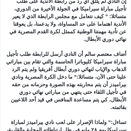
إن النادي لم يتلق أي رد من رابطة الأندية على طلب
تأجيل مباراة سيراميكا في الجولة الأخيرة من الدوري،
متسائلا: ” كيف نتعامل مع مجلس الرابطة الذي لا يعير
الأندية اهتماما على حد المساواة، ولا يدعمنا، بل يعوقنا
عن تأدية مهمتنا الوطنية كممثل لكرة القدم المصرية في
نهائي دوري الأبطال.
أضاف معتصم سالم أن النادي أرسل للرابطة طلب تأجيل
مباراة سيراميكا كليوباترا الحاسمة والتي تقام بين مباراتي
الذهاب والإياب لنهائي دوري أبطال أفريقيا ولم يتم الرد
علينا حتى الآن، متسائلا:” ما دخل الكرة المصرية ونادي
بيراميدز أن يتم محاربته بهذه الصورة وحرمانه من حقه
في تأجيل اللقاء حتى ينتهي من مباراتي نهائي دوري
الأبطال، كي يتم مساعدة المنافس في قيد أحد اللاعبين
بقائمته.
تساءل:” ولماذا الإصرار على لعب نادي بيراميدز لمباراة
سيراميكا يوم ٢٨ مايو في طل ارتباطاته المحلية والقارية،