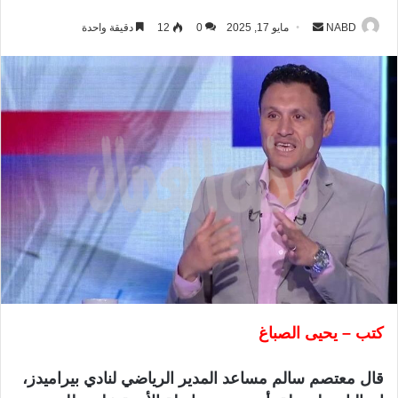
NABD
أ
مايو 17, 2025
0
12
دقيقة واحدة
ر
س
ل
ب
ر
ي
د
ا
إ
ل
ك
ت
ر
و
كتب – يحيى الصباغ
ن
ي
قال معتصم سالم مساعد المدير الرياضي لنادي بيراميدز،
ا