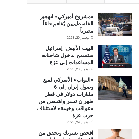
«مشروع أميركي» لتهجير
الفلسطينيين يُفاقم قلقاً
مصرياً
نوفمبر 29, 2023
البيت الأبيض: إسرائيل
ستسمح بدخول شاحنات
المساعدات إلى غزة
نوفمبر 29, 2023
«النواب» الأميركي لمنع
وصول إيران إلى 6
مليارات دولار في قطر
طهران تحذر واشنطن من
«عواقب وخيمة» لاستئناف
حرب غزة
نوفمبر 29, 2023
افحص بشرتك وتحقق من