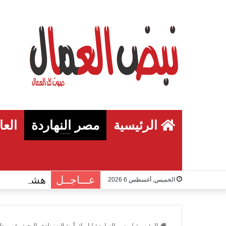
الرئيسية
مصر النهاردة
العا
عـــاجــل
الخميس, أغسطس 6 2026
الرئيسية
/
مصر النهاردة
/
إريك أوشلان: نادي البحث عن وظيف