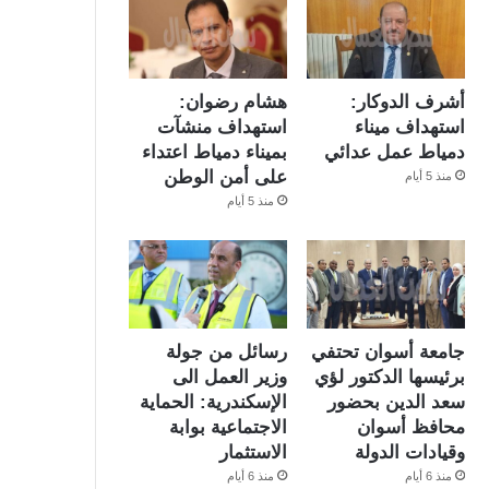
أشرف الدوكار:
هشام رضوان:
استهداف ميناء
استهداف منشآت
دمياط عمل عدائي
بميناء دمياط اعتداء
على أمن الوطن
منذ 5 أيام
منذ 5 أيام
جامعة أسوان تحتفي
رسائل من جولة
برئيسها الدكتور لؤي
وزير العمل الى
سعد الدين بحضور
الإسكندرية: الحماية
محافظ أسوان
الاجتماعية بوابة
وقيادات الدولة
الاستثمار
منذ 6 أيام
منذ 6 أيام