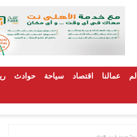
لم
عمالنا
اقتصاد
سياحة
حوادث
ري
هشام رضوان: استهداف منشآت بميناء دمياط اعتداء على أمن الوطن
ة” حقيقة نابضة بالحياة