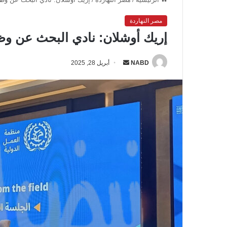
مصر النهاردة
إريك أوشلان: نادي البحث عن وظي
NABD
أ
أبريل 28, 2025
ر
س
ل
ب
ر
ي
د
ا
إ
ل
ك
ت
ر