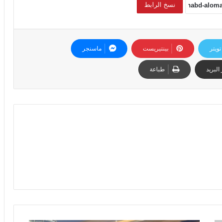
نسخ الرابط
تويتر
بينتيريست
ماسنجر
البريد
طباعة