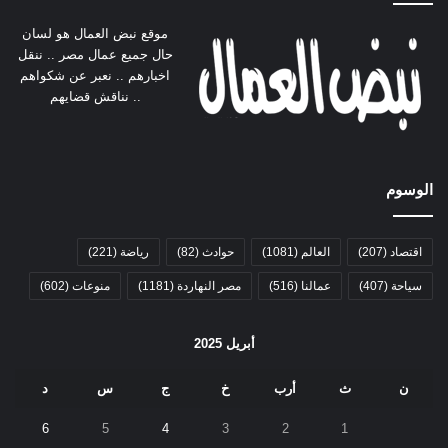
موقع نبض العمال هو لسان
حال جميع عمال مصر .. ننقل
اخبارهم .. نعبر عن شكواهم
.. نناقش قضايهم
الوسوم
اقتصاد
(207)
العالم
(1081)
حوادث
(82)
رياضة
(221)
سياحة
(407)
عمالنا
(516)
مصر النهاردة
(1181)
منوعات
(602)
أبريل 2025
ن
ث
أرب
خ
ج
س
د
6
5
4
3
2
1