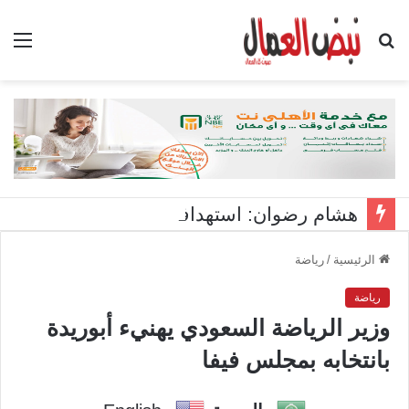
بحث
الق
عن
هشام رضوان: استهداف منشآت بميناء دمياط اعتداء على أمن الوطن
الرئيسية
/
رياضة
رياضة
وزير الرياضة السعودي يهنيء أبوريدة
بانتخابه بمجلس فيفا