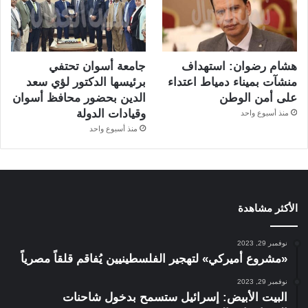
هشام رضوان: استهداف
جامعة أسوان تحتفي
منشآت بميناء دمياط اعتداء
برئيسها الدكتور لؤي سعد
على أمن الوطن
الدين بحضور محافظ أسوان
وقيادات الدولة
منذ أسبوع واحد
منذ أسبوع واحد
الأكثر مشاهدة
نوفمبر 29, 2023
«مشروع أميركي» لتهجير الفلسطينيين يُفاقم قلقاً مصرياً
نوفمبر 29, 2023
البيت الأبيض: إسرائيل ستسمح بدخول شاحنات