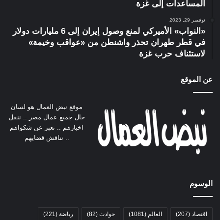
المساعدات إلى غزة
نوفمبر 29, 2023
«النواب» الأميركي لمنع وصول إيران إلى 6 مليارات دولار
في قطر طهران تحذر واشنطن من «عواقب وخيمة»
لاستئناف حرب غزة
عن الموقع
موقع نبض العمال هو لسان
حال جميع عمال مصر .. ننقل
اخبارهم .. نعبر عن شكواهم
.. نناقش قضايهم
الوسوم
اقتصاد
(207)
العالم
(1081)
حوادث
(82)
رياضة
(221)