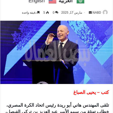
العربية
English
NABD
أ
مارس 17, 2025
0
5
دقيقة واحدة
ر
س
ل
ب
ر
ي
د
ا
إ
ل
ك
ت
ر
كتب – يحيى الصباغ
و
ن
تلقى المهندس هاني أبو ريدة رئيس اتحاد الكرة المصري،
ي
خطاب تهنئة من سمو الأمير عبد العزيز بن تركي الفيصل،