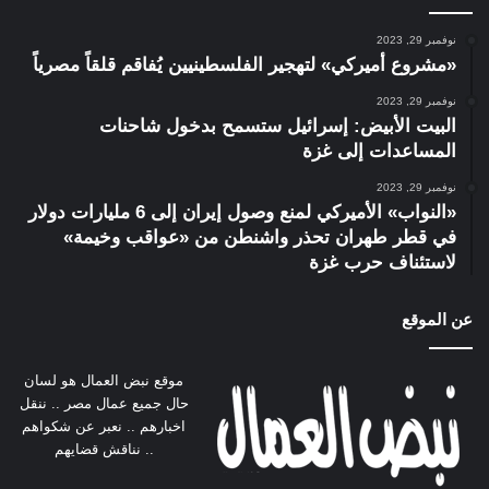
نوفمبر 29, 2023
«مشروع أميركي» لتهجير الفلسطينيين يُفاقم قلقاً مصرياً
نوفمبر 29, 2023
البيت الأبيض: إسرائيل ستسمح بدخول شاحنات
المساعدات إلى غزة
نوفمبر 29, 2023
«النواب» الأميركي لمنع وصول إيران إلى 6 مليارات دولار
في قطر طهران تحذر واشنطن من «عواقب وخيمة»
لاستئناف حرب غزة
عن الموقع
موقع نبض العمال هو لسان
حال جميع عمال مصر .. ننقل
اخبارهم .. نعبر عن شكواهم
.. نناقش قضايهم