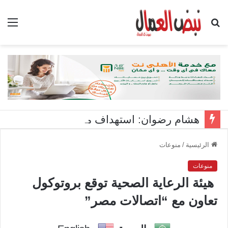
بحث
الق
عن
هشام رضوان: استهداف منشآت بميناء دمياط اعتداء على أمن الوطن
الرئيسية
/
منوعات
منوعات
هيئة الرعاية الصحية توقع بروتوكول
تعاون مع “اتصالات مصر”