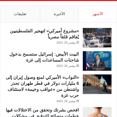
الأشهر
الأخيرة
تعليقات
«مشروع أميركي» لتهجير الفلسطينيين
يُفاقم قلقاً مصرياً
نوفمبر 29, 2023
البيت الأبيض: إسرائيل ستسمح بدخول
شاحنات المساعدات إلى غزة
نوفمبر 29, 2023
«النواب» الأميركي لمنع وصول إيران إلى
6 مليارات دولار في قطر طهران تحذر
واشنطن من «عواقب وخيمة» لاستئناف
حرب غزة
نوفمبر 29, 2023
افحص بشرتك وتحقق من الاختلالات فيها
خطوات ونصائح للتدقيق في مشكلات