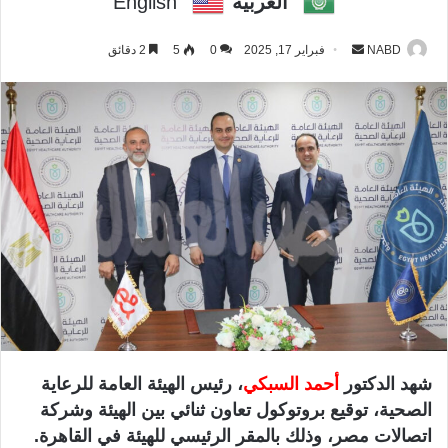
العربية
English
NABD
أ
فبراير 17, 2025
0
5
2 دقائق
ر
س
ل
ب
ر
ي
د
ا
إ
ل
ك
ت
ر
شهد الدكتور
أحمد السبكي
، رئيس الهيئة العامة للرعاية
و
الصحية، توقيع بروتوكول تعاون ثنائي بين الهيئة وشركة
ن
اتصالات مصر، وذلك بالمقر الرئيسي للهيئة في القاهرة.
ي