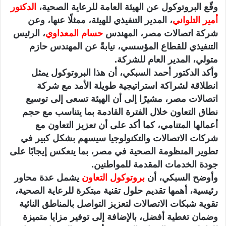
ا
وقّع البروتوكول عن الهيئة العامة للرعاية الصحية،
الدكتور
أمير التلواني
، المدير التنفيذي للهيئة، ممثلًا عنها، وعن
شركة اتصالات مصر، المهندس
حسام المعداوي
، الرئيس
التنفيذي للقطاع المؤسسي، نيابةً عن المهندس حازم
متولي، المدير العام للشركة.
وأكد الدكتور أحمد السبكي، أن هذا البروتوكول يمثل
انطلاقة لشراكة استراتيجية طويلة الأمد مع شركة
اتصالات مصر، مشيرًا إلى أن الهيئة تسعى إلى توسيع
نطاق التعاون خلال الفترة القادمة بما يتناسب مع حجم
أعمالها المتنامي، كما أكد على أن تعزيز التعاون مع
شركات الاتصالات والتكنولوجيا سيسهم بشكل كبير في
تطوير المنظومة الصحية في مصر، بما ينعكس إيجابًا على
جودة الخدمات المقدمة للمواطنين.
وأوضح السبكي، أن
بروتوكول التعاون
يشمل عدة محاور
رئيسية، أهمها تقديم حلول تقنية مبتكرة للرعاية الصحية،
تقوية شبكات الاتصالات لتعزيز التواصل بالمناطق النائية
وضمان تغطية أفضل، بالإضافة إلى توفير مزايا متميزة