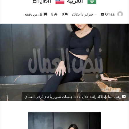
العربية
English
Omaal
أ
فبراير 3, 2025
0
8
أقل من دقيقة
ر
س
ل
ب
ر
ي
د
ا
إ
ل
ك
رهف البنا بإطلالة رائعة خلال أحدث جلسات تصوير بأحدى أرقى الفنادق
ت
ر
و
ن
ي