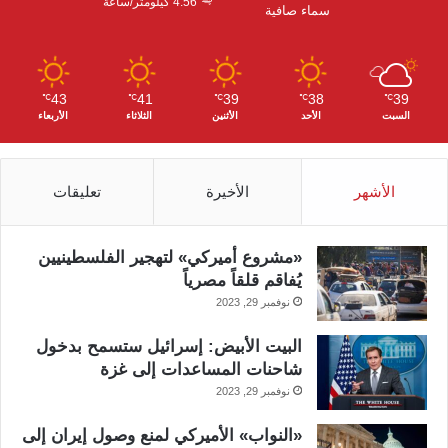
ا
4.56 كيلومتر/ساعة
سماء صافية
م
43
41
39
38
39
℃
℃
℃
℃
℃
السبت
الأحد
الأثنين
الثلاثاء
الأربعاء
الأشهر
الأخيرة
تعليقات
«مشروع أميركي» لتهجير الفلسطينيين
يُفاقم قلقاً مصرياً
نوفمبر 29, 2023
البيت الأبيض: إسرائيل ستسمح بدخول
شاحنات المساعدات إلى غزة
نوفمبر 29, 2023
«النواب» الأميركي لمنع وصول إيران إلى