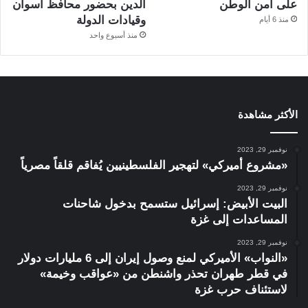
على أمن الوطن
الدين بحضور محافظ أسوان
وقيادات الدولة
منذ 6 أيام
منذ أسبوع واحد
الأكثر مشاهدة
نوفمبر 29, 2023
«مشروع أميركي» لتهجير الفلسطينيين يُفاقم قلقاً مصرياً
نوفمبر 29, 2023
البيت الأبيض: إسرائيل ستسمح بدخول شاحنات
المساعدات إلى غزة
نوفمبر 29, 2023
«النواب» الأميركي لمنع وصول إيران إلى 6 مليارات دولار
في قطر طهران تحذر واشنطن من «عواقب وخيمة»
لاستئناف حرب غزة