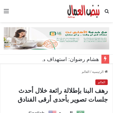
بحث
الق
عن
هشام رضوان: استهداف منشآت بميناء دمياط اعتداء على أمن الوطن
الرئيسية
/
العالم
العالم
رهف البنا بإطلالة رائعة خلال أحدث
جلسات تصوير بأحدى أرقى الفنادق