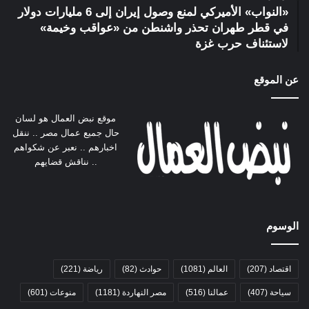
«النواب» الأميركي لمنع وصول إيران إلى 6 مليارات دولار
في قطر طهران تحذر واشنطن من «عواقب وخيمة»
لاستئناف حرب غزة
عن الموقع
موقع نبض العمال هو لسان
حال جميع عمال مصر .. ننقل
اخبارهم .. نعبر عن شكواهم
.. نناقش قضايهم
الوسوم
اقتصاد
(207)
العالم
(1081)
حوادث
(82)
رياضة
(221)
سياحة
(407)
عمالنا
(516)
مصر النهاردة
(1181)
منوعات
(601)