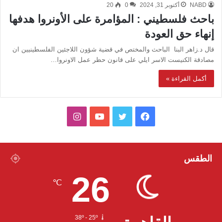
NABD
أكتوبر 31, 2024
0
20
باحث فلسطيني : المؤامرة على الأونروا هدفها
إنهاء حق العودة
قال د.زاهر البنا الباحث والمختص في قضية شؤون اللاجئين الفلسطينيين ان
مصادقة الكنيست الاسر ايلي على قانون حظر عمل الاونروا…
أكمل القراءة »
ف
ت
ي
ا
ي
و
و
ن
س
ي
ت
س
الطقس
26
ب
ت
ي
ت
℃
و
ر
و
ق
ك
ب
ر
38º - 25º