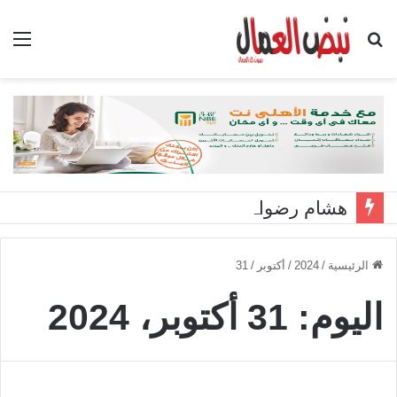
بحث
الق
عن
هشام رضوان: استهداف منشآت بميناء دمياط اعتداء على أمن الوطن
الرئيسية
/
2024
/
أكتوبر
/
31
اليوم:
31 أكتوبر، 2024