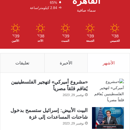
القاهرة
65%
ا
2.84 كيلومتر/ساعة
سماء صافية
م
39
38
39
39
38
℃
℃
℃
℃
℃
الخميس
الجمعة
السبت
الأحد
الأثنين
الأشهر
الأخيرة
تعليقات
«مشروع أميركي» لتهجير الفلسطينيين
يُفاقم قلقاً مصرياً
نوفمبر 29, 2023
البيت الأبيض: إسرائيل ستسمح بدخول
شاحنات المساعدات إلى غزة
نوفمبر 29, 2023