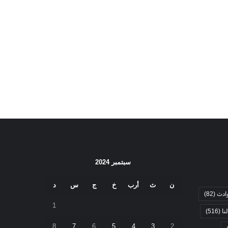
سبتمبر 2024
ن
ث
أرب
خ
ج
س
د
ادث
(82)
1
نا
(516)
8
7
6
5
4
3
2