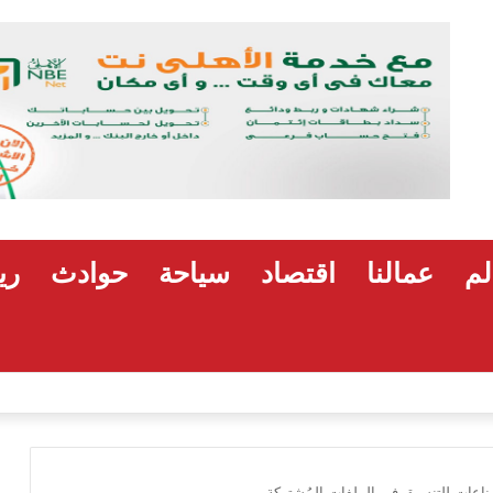
لم
عمالنا
اقتصاد
سياحة
حوادث
ري
هشام رضوان: استهداف منشآت بميناء دمياط اعتداء
ناعات للتنسيق في الملفات المُشتركة..