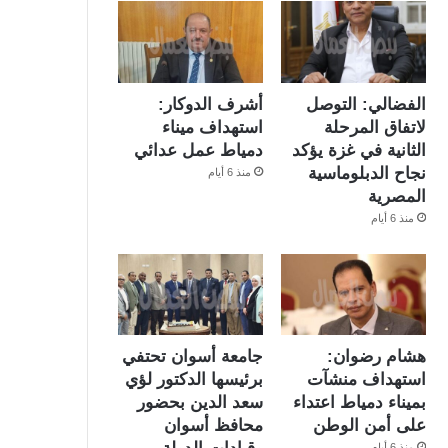
الفضالي: التوصل
أشرف الدوكار:
لاتفاق المرحلة
استهداف ميناء
الثانية في غزة يؤكد
دمياط عمل عدائي
نجاح الدبلوماسية
منذ 6 أيام
المصرية
منذ 6 أيام
هشام رضوان:
جامعة أسوان تحتفي
استهداف منشآت
برئيسها الدكتور لؤي
بميناء دمياط اعتداء
سعد الدين بحضور
على أمن الوطن
محافظ أسوان
منذ 6 أيام