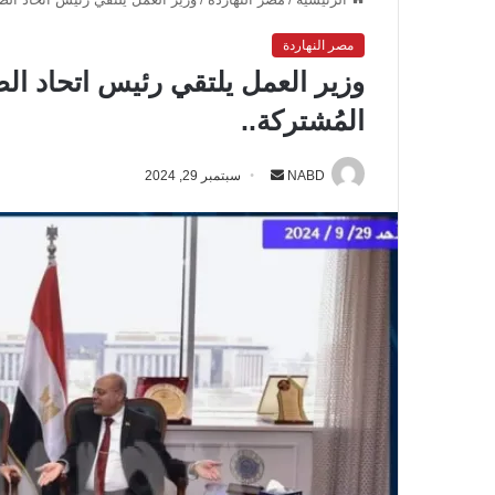
مصر النهاردة
وزير العمل يلتقي رئيس اتحاد ال
المُشتركة..
NABD
أ
سبتمبر 29, 2024
ر
س
ل
ب
ر
ي
د
ا
إ
ل
ك
ت