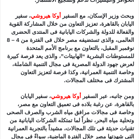
الحوافز والتيسيرات لدعم وتشجيع الاستثمار.
وبحث وزير الإسكان، مع السفير
أوكا هيروشي
، سفير
اليابان بالقاهرة، تعزيز التعاون من خلال المشاركة القوية
والفعالة للدولة والشركات اليابانية فى المنتدى الحضرى
العالمى، والذى تستضيفه مصر خلال فى الفترة من 4 – 8
نوفمبر المقبل، بالتعاون مع برنامج الأمم المتحدة
للمستوطنات البشرية “الهابيتات”، والذى يعد فرصة كبيرة
لعرض جهود الدولة المصرية فى مجال التنمية الشاملة،
وخاصة التنمية العمرانية، وكذا فرصة لتعزيز التعاون
المشترك فى مختلف المجالات.
ومن جانبه، عبر السفير
أوكا هيروشي
، سفير اليابان
بالقاهرة، عن رغبة بلاده فى تعميق التعاون مع مصر،
وخاصة فى مجالات مرافق مياه الشرب والصرف الصحى
وتحلية مياه البحر، نظراً لما تمتكله الشركات اليابانية من
تقنيات حديثة فى تلك المجالات، مشيداً بالتجربة العمرانية
التى شهدتها مصر خلال الفترة الماضية، سواءً في مجال