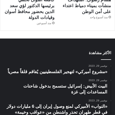
منشآت بميناء دمياط اعتداء
برئيسها الدكتور لؤي سعد
على أمن الوطن
الدين بحضور محافظ أسوان
وقيادات الدولة
منذ أسبوع واحد
منذ أسبوعين
الأكثر مشاهدة
نوفمبر 29, 2023
«مشروع أميركي» لتهجير الفلسطينيين يُفاقم قلقاً مصرياً
نوفمبر 29, 2023
البيت الأبيض: إسرائيل ستسمح بدخول شاحنات
المساعدات إلى غزة
نوفمبر 29, 2023
«النواب» الأميركي لمنع وصول إيران إلى 6 مليارات دولار
في قطر طهران تحذر واشنطن من «عواقب وخيمة»