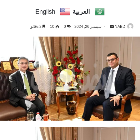
العربية
English
NABD
أ
سبتمبر 26, 2024
0
10
2 دقائق
ر
س
ل
ب
ر
ي
د
ا
إ
ل
ك
ت
ر
و
ن