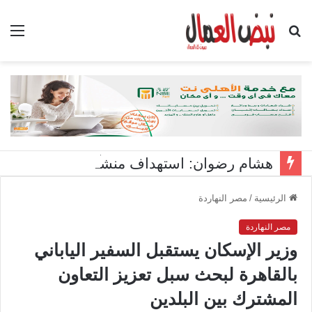
بحث
الق
عن
هشام رضوان: استهداف منشآت بميناء دمياط اعتداء على أمن الوطن
الرئيسية
/
مصر النهاردة
مصر النهاردة
وزير الإسكان يستقبل السفير الياباني
بالقاهرة لبحث سبل تعزيز التعاون
المشترك بين البلدين