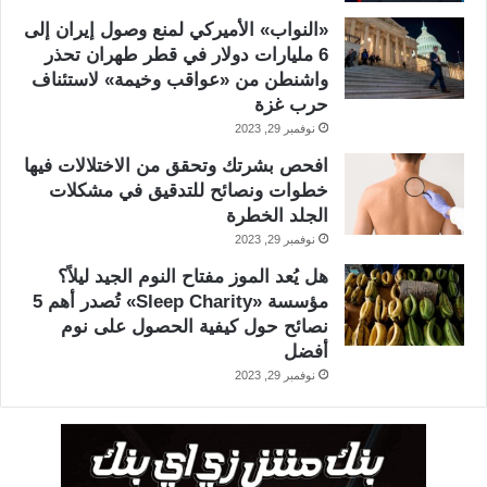
«النواب» الأميركي لمنع وصول إيران إلى
6 مليارات دولار في قطر طهران تحذر
واشنطن من «عواقب وخيمة» لاستئناف
حرب غزة
نوفمبر 29, 2023
افحص بشرتك وتحقق من الاختلالات فيها
خطوات ونصائح للتدقيق في مشكلات
الجلد الخطرة
نوفمبر 29, 2023
هل يُعد الموز مفتاح النوم الجيد ليلاً؟
مؤسسة «Sleep Charity» تُصدر أهم 5
نصائح حول كيفية الحصول على نوم
أفضل
نوفمبر 29, 2023