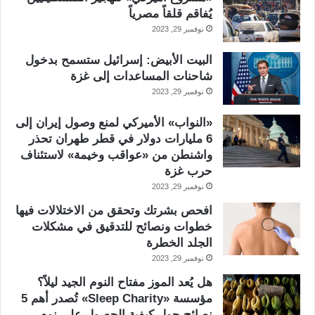
يُفاقم قلقاً مصرياً
نوفمبر 29, 2023
البيت الأبيض: إسرائيل ستسمح بدخول
شاحنات المساعدات إلى غزة
نوفمبر 29, 2023
«النواب» الأميركي لمنع وصول إيران إلى
6 مليارات دولار في قطر طهران تحذر
واشنطن من «عواقب وخيمة» لاستئناف
حرب غزة
نوفمبر 29, 2023
افحص بشرتك وتحقق من الاختلالات فيها
خطوات ونصائح للتدقيق في مشكلات
الجلد الخطرة
نوفمبر 29, 2023
هل يُعد الموز مفتاح النوم الجيد ليلاً؟
مؤسسة «Sleep Charity» تُصدر أهم 5
نصائح حول كيفية الحصول على نوم