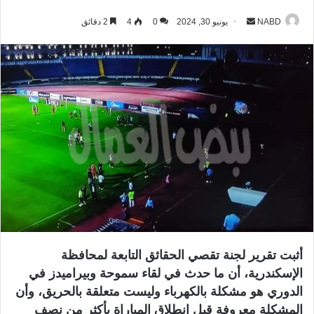
NABD
أ
يونيو 30, 2024
0
4
2 دقائق
ر
س
ل
ب
ر
ي
د
ا
إ
ل
ك
ت
ر
أثبت تقرير لجنة تقصي الحقائق التابعة لمحافظة
و
الإسكندرية، أن ما حدث في لقاء سموحة وبيراميدز في
ن
الدوري هو مشكلة بالكهرباء وليست متعلقة بالحريق، وأن
ي
ا
المشكلة معروفة قبل انطلاق المباراة بأكثر من نصف