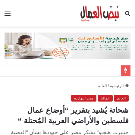
بحث
الق
عن
الرئيسية
/
العالم
العالم
عمالنا
مصر النهاردة
شحاتة يُشيد بتقرير “أوضاع عمال
فلسطين والأراضي العربية المُحتلة “
جيلبرت هنجبو" يشكر مصر على جهودها بشأن "القضية