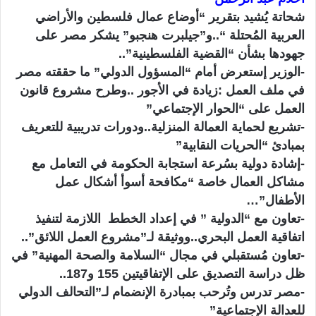
و
شحاتة يُشيد بتقرير “أوضاع عمال فلسطين والأراضي
ن
العربية المُحتلة “..و”جيلبرت هنجبو” يشكر مصر على
ي
ا
جهودها بشأن “القضية الفلسطينية”..
-الوزير إستعرض أمام “المسؤول الدولي” ما حققته مصر
في ملف العمل :زيادة في الأجور ..وطرح مشروع قانون
العمل على “الحوار الإجتماعي”
-تشريع لحماية العمالة المنزلية..ودورات تدريبية للتعريف
بمبادئ “الحريات النقابية”
-إشادة دولية بسُرعة استجابة الحكومة في التعامل مع
مشاكل العمال خاصة “مكافحة أسوأ أشكال عمل
الأطفال”…
-تعاون مع “الدولية ” في إعداد الخطط اللازمة لتنفيذ
اتفاقية العمل البحري..ووثيقة لـ”مشروع العمل اللائق”..
-تعاون مُستقبلي في مجال “السلامة والصحة المهنية” في
ظل دراسة التصديق على الإتفاقيتين 155 و187..
-مصر تدرس وتُرحب بمبادرة الإنضمام لـ”التحالف الدولي
للعدالة الإجتماعية”