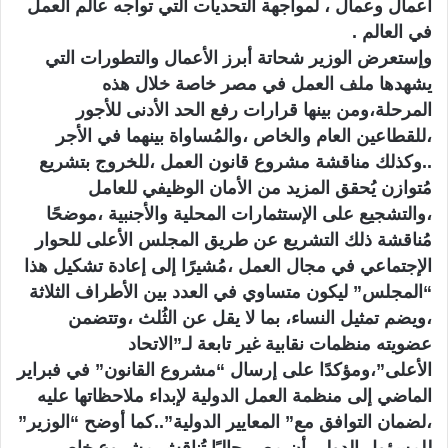
أعمال وعمال ، لمواجهة التحديات التي تواجه عالم العمل
في العالم .
وإستعرض الوزير شحاتة أبرز الأعمال والتطورات التي
يشهدها ملف العمل في مصر خاصة خلال هذه
المرحلة،ومن بينها قرارات رفع الحد الأدنى للأجور
،للقطاعين العام والخاص ،والمُساواة بينهما في الأجر
..وكذلك مناقشة مشروع قانون العمل ،للخروج بتشريع
مُتوازن يُحقق المزيد من الأمان الوظيفي للعامل
،والتشجيع على الإستثمارات المحلية والأجنبية ،موضحًا
مُناقشة ذلك التشريع عن طريق المجلس الأعلى للحوار
الإجتماعي في مجال العمل ،مُشيرًا إلى إعادة تشكيل هذا
“المجلس” ليكون متساوي في العدد بين الأطراف الثلاثة
،ويضم تمثيل النساء، بما لا يقل عن الثُلث ،وتتضمن
عضويته منظمات نقابية غير تابعة لـ”الاتحاد
الأعلى”،ومؤكدًا على إرسال “مشروع القانون” في فبراير
الماضي إلى منظمة العمل الدولية لإبداء ملاحظاتها عليه
،لضمان التوافق مع” المعايير الدولية”..كما أوضح “الوزير”
للمسؤول الدولي أن مصر حاليًا تُناقش مشروع خاص