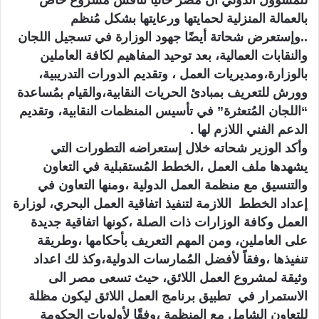
بالعمالة المنزلية لحمايتها ورعايتها بشكل مُنظم
..وإستعرض شحاتة أيضًا جهود الوزارة في تسجيل اللجان
والنقابات العمالية، بعد توحيد المفاهيم لكافة العاملين
بالوزارة،ومديريات العمل ، وتقديم الدورات التدريبية،
وورش للتعريف بمبادئ الحريات النقابية،والقيام بمُساعدة
“اللجان المُتعثرة” في تأسيس المنظمات النقابية، وتقديم
الدعم الفني اللازم لها .
وأكد الوزير شحاته خلال إستعراضه التطورات التي
يشهدها ملف العمل ،الخطط المُستقبلية في التعاون
والتنسيق مع منظمة العمل الدولية ،ومنها التعاون في
إعداد الخطط اللازمة لتنفيذ اتفاقية العمل البحري، لوزارة
العمل وكافة الوزارات ذات الصلة ،كونها اتفاقية جديدة
على العاملين، ومن المهم التعريف بأحكامها ،وطريقة
تنفيذها ،وفقاً لأفضل المُمارسات الدولية،وكذ لك اعداد
وثيقة لمشروع العمل اللائق، حيث تسعى مصر الى
الاستمرار في تطبيق برنامج العمل اللائق ليكون مظلة
للتعاون الشامل مع المنظمة ،وفقًا لأولويات الحكومة