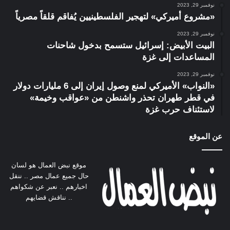
نوفمبر 29, 2023
«مشروع أميركي» لتهجير الفلسطينيين يُفاقم قلقاً مصرياً
نوفمبر 29, 2023
البيت الأبيض: إسرائيل ستسمح بدخول شاحنات
المساعدات إلى غزة
نوفمبر 29, 2023
«النواب» الأميركي لمنع وصول إيران إلى 6 مليارات دولار
في قطر طهران تحذر واشنطن من «عواقب وخيمة»
لاستئناف حرب غزة
عن الموقع
موقع نبض العمال هو لسان
حال جميع عمال مصر .. ننقل
اخبارهم .. نعبر عن شكواهم
.. نناقش قضايهم