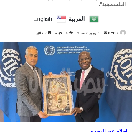
الفلسطينية"..
العربية
English
NABD
أ
يونيو 8, 2024
0
4
3 دقائق
ر
س
ل
ب
ر
ي
د
ا
إ
ل
ك
ت
ر
احلام عبد الرحمن