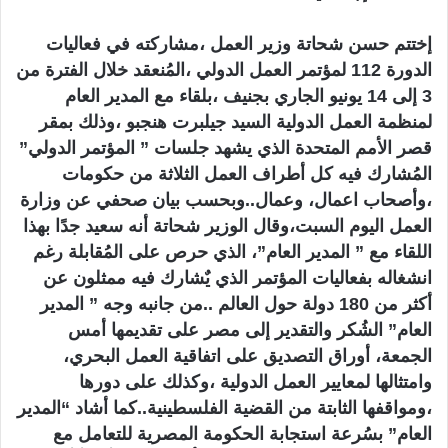
إختتم حسن شحاتة وزير العمل ،مشاركته في فعاليات
الدورة 112 لمؤتمر العمل الدولي ،المُنعقد خلال الفترة من
3 إلى 14 يونيو الجاري بجنيف ،بلقاء مع المدير العام
لمنظمة العمل الدولية السيد جيلبرت هنجبو ،وذلك بمقر
قصر الأمم المتحدة الذي يشهد جلسات ” المؤتمر الدولي”
المُشارك فيه كل أطراف العمل الثلاثة من حكومات
،وأصحاب اعمال، وعمال..وبحسب بيان صحفي عن وزارة
العمل اليوم السبت،وقال الوزير شحاتة أنه سعيد جدًا بهذا
اللقاء مع ” المدير العام”، الذي حرص على المُقابلة رغم
انشغاله بفعاليات المؤتمر الذي يٌشارك فيه ممثلون عن
أكثر من 180 دولة حول العالم ..من جانبه وجه ” المدير
العام” الشُكر والتقدير إلى مصر على تقديمها أمس
الجمعة، أوراق التصديق على اتفاقية العمل البحري،
وامتثالها لمعايير العمل الدولية ،وكذلك على دورها
،ومواقفها الثابتة من القضية الفلسطينية..كما أشاد “المدير
العام” بسُرعة استجابة الحكومة المصرية للتعامل مع