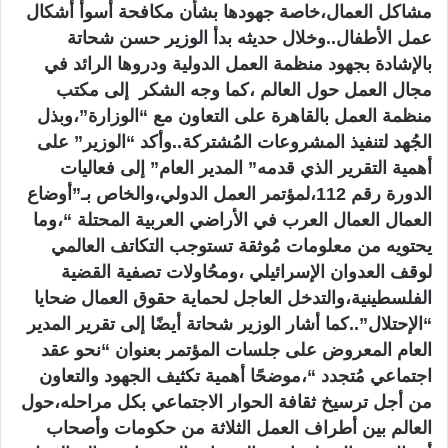
مشاكل العمال،خاصة جهودها بشأن مكافحة أسوأ أشكال
عمل الأطفال..وخلال حديثه بدأ الوزير حسن شحاتة
بالإشادة بجهود منظمة العمل الدولية ودروها الرائد في
مجال العمل حول العالم ،كما وجه الشكر إلى مكتب
منظمة العمل بالقاهرة على التعاون مع “الوزارة”،وبذل
الجُهد لتنفيذ المشروعات المُشتركة..وأكد “الوزير” على
أهمية التقرير الذي قدمه” المدير العام” إلى فعاليات
الدورة رقم 112،لمؤتمر العمل الدولي،والخاص بـ”أوضاع
العمال العمال العرب في الأراضي العربية المحتلة “،وما
يحتويه من معلومات مُوثقة تستوجب التكاتف العالمي
لوقف العدوان الإسرائيلي ،ومحُاولات تصفية القضية
الفلسطينية،والتدخل العاجل لحماية حقوق العمال ضحايا
“الإحتلال”..كما أشار الوزير شحاتة أيضًا إلى تقرير المدير
العام المعروض على جلسات المؤتمر بعنوان “نحو عقد
اجتماعي مُتجدد “،موضحًا أهمية تكثيف الجهود والتعاون
من أجل ترسيخ ثقافة الحوار الاجتماعي بكل مراحله،حول
العالم بين أطراف العمل الثلاثة من حكومات وأصحاب