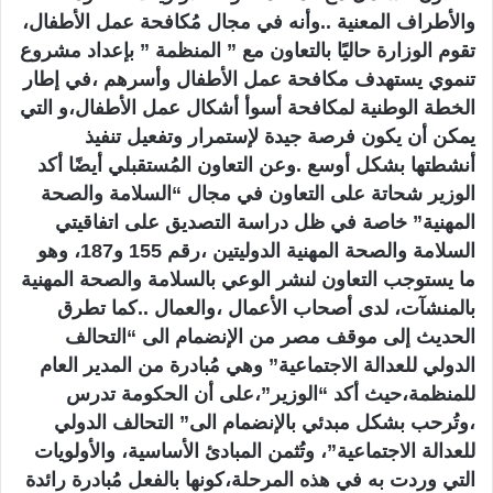
والأطراف المعنية ..وأنه في مجال مُكافحة عمل الأطفال،
تقوم الوزارة حاليًا بالتعاون مع ” المنظمة ” بإعداد مشروع
تنموي يستهدف مكافحة عمل الأطفال وأسرهم ،في إطار
الخطة الوطنية لمكافحة أسوأ أشكال عمل الأطفال،و التي
يمكن أن يكون فرصة جيدة لإستمرار وتفعيل تنفيذ
أنشطتها بشكل أوسع .وعن التعاون المُستقبلي أيضًا أكد
الوزير شحاتة على التعاون في مجال “السلامة والصحة
المهنية” خاصة في ظل دراسة التصديق على اتفاقيتي
السلامة والصحة المهنية الدوليتين ،رقم 155 و187، وهو
ما يستوجب التعاون لنشر الوعي بالسلامة والصحة المهنية
بالمنشآت، لدى أصحاب الأعمال ،والعمال ..كما تطرق
الحديث إلى موقف مصر من الإنضمام الى “التحالف
الدولي للعدالة الاجتماعية” وهي مُبادرة من المدير العام
للمنظمة،حيث أكد “الوزير”،على أن الحكومة تدرس
،وتُرحب بشكل مبدئي بالإنضمام الى” التحالف الدولي
للعدالة الاجتماعية”، وتُثمن المبادئ الأساسية، والأولويات
التي وردت به في هذه المرحلة،كونها بالفعل مُبادرة رائدة