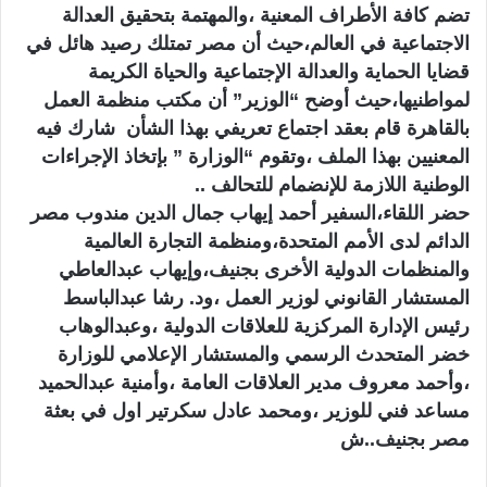
تضم كافة الأطراف المعنية ،والمهتمة بتحقيق العدالة
الاجتماعية في العالم،حيث أن مصر تمتلك رصيد هائل في
قضايا الحماية والعدالة الإجتماعية والحياة الكريمة
لمواطنيها،حيث أوضح “الوزير” أن مكتب منظمة العمل
بالقاهرة قام بعقد اجتماع تعريفي بهذا الشأن شارك فيه
المعنيين بهذا الملف ،وتقوم “الوزارة ” بإتخاذ الإجراءات
الوطنية اللازمة للإنضمام للتحالف ..
حضر اللقاء،السفير أحمد إيهاب جمال الدين مندوب مصر
الدائم لدى الأمم المتحدة،ومنظمة التجارة العالمية
والمنظمات الدولية الأخرى بجنيف،وإيهاب عبدالعاطي
المستشار القانوني لوزير العمل ،ود. رشا عبدالباسط
رئيس الإدارة المركزية للعلاقات الدولية ،وعبدالوهاب
خضر المتحدث الرسمي والمستشار الإعلامي للوزارة
،وأحمد معروف مدير العلاقات العامة ،وأمنية عبدالحميد
مساعد فني للوزير ،ومحمد عادل سكرتير اول في بعثة
مصر بجنيف..ش